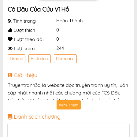
Cô Dâu Của Cửu Vĩ Hồ
Tình trạng
Hoàn Thành
Lượt thích
0
Lượt theo dõi
0
Lượt xem
244
Drama
Historical
Romance
Giới thiệu
Truyentranh3q là website đọc truyện tranh uy tín, luôn
cập nhật nhanh nhất các chương mới của "Cô Dâu
Của Cửu Vĩ Hồ" với chất lượng hình ảnh sắc nét, bản
Xem Thêm
dịch chuẩn và giao diện thân thiện, mang đến trải
nghiệm đọc truyện hấp dẫn, tiện lợi, hoàn toàn miễn
Danh sách chương
phí cho độc giả yêu thích truyện tranh online.