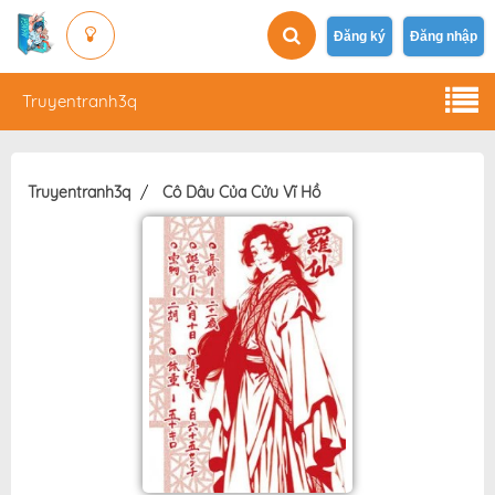
Đăng ký
Đăng nhập
Truyentranh3q
Truyentranh3q
Cô Dâu Của Cửu Vĩ Hồ