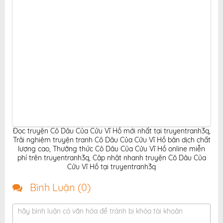
Đọc truyện Cô Dâu Của Cửu Vĩ Hồ mới nhất tại truyentranh3q
,
Trải nghiệm truyện tranh Cô Dâu Của Cửu Vĩ Hồ bản dịch chất
lượng cao
,
Thưởng thức Cô Dâu Của Cửu Vĩ Hồ online miễn
phí trên truyentranh3q
,
Cập nhật nhanh truyện Cô Dâu Của
Cửu Vĩ Hồ tại truyentranh3q
Bình Luận (
0
)
hãy bình luận có văn hóa để tránh bị khóa tài khoản