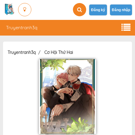
Đăng ký
Đăng nhập
Truyentranh3q
Truyentranh3q
Cơ Hội Thứ Hai