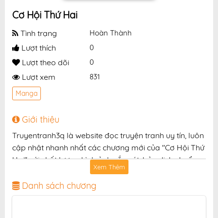
Cơ Hội Thứ Hai
Tình trạng
Hoàn Thành
Lượt thích
0
Lượt theo dõi
0
Lượt xem
831
Manga
Giới thiệu
Truyentranh3q là website đọc truyện tranh uy tín, luôn
cập nhật nhanh nhất các chương mới của "Cơ Hội Thứ
Hai" với chất lượng hình ảnh sắc nét, bản dịch chuẩn
Xem Thêm
và giao diện thân thiện, mang đến trải nghiệm đọc
truyện hấp dẫn, tiện lợi, hoàn toàn miễn phí cho độc
Danh sách chương
giả yêu thích truyện tranh online.