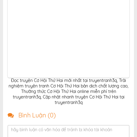
Đọc truyện Cơ Hội Thứ Hai mới nhất tại truyentranh3q
,
Trải
nghiệm truyện tranh Cơ Hội Thứ Hai bản dịch chất lượng cao
,
Thưởng thức Cơ Hội Thứ Hai online miễn phí trên
truyentranh3q
,
Cập nhật nhanh truyện Cơ Hội Thứ Hai tại
truyentranh3q
Bình Luận (
0
)
hãy bình luận có văn hóa để tránh bị khóa tài khoản