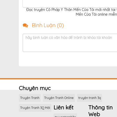
Đọc truyện Cô Pháp Y Thân Mến Của Tôi mới nhất tại
Mến Của Tôi online miễn
Bình Luận (
0
)
hãy bình luận có văn hóa để tránh bị khóa tài khoản
Chuyên mục
Truyện Tranh
Truyện Tranh Online
truyện tranh 3q
Liên kết
Thông tin
Truyện Tranh 3Q Mới
Web