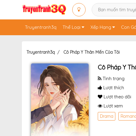
Truyentranh3q
Thể Loại
Xếp Hạng
Con Gá
Truyentranh3q
Cô Pháp Y Thân Mến Của Tôi
Cô Pháp Y Th
Tình trạng
Lượt thích
Lượt theo dõi
Lượt xem
Drama
Roman