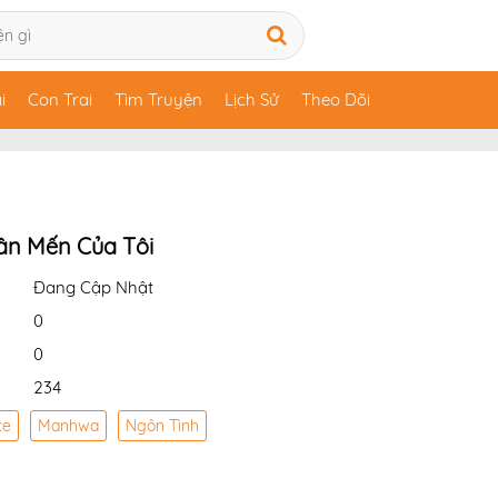
i
Con Trai
Tìm Truyện
Lịch Sử
Theo Dõi
ân Mến Của Tôi
Đang Cập Nhật
0
0
234
ce
Manhwa
Ngôn Tình