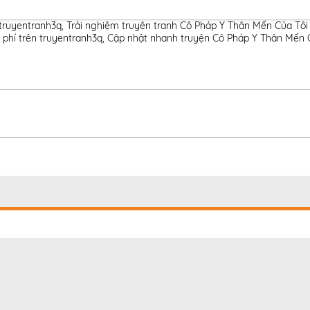
 truyentranh3q
,
Trải nghiệm truyện tranh Cô Pháp Y Thân Mến Của Tôi 
 phí trên truyentranh3q
,
Cập nhật nhanh truyện Cô Pháp Y Thân Mến C