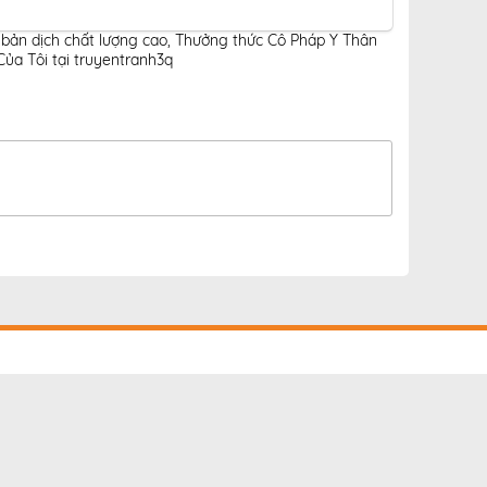
bản dịch chất lượng cao
,
Thưởng thức Cô Pháp Y Thân
ủa Tôi tại truyentranh3q