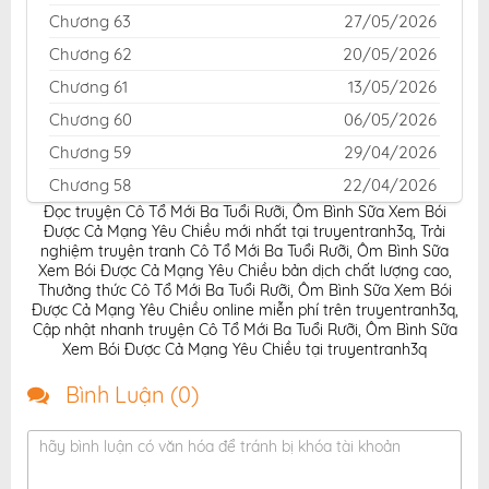
Chương 63
27/05/2026
Chương 62
20/05/2026
Chương 61
13/05/2026
Chương 60
06/05/2026
Chương 59
29/04/2026
Chương 58
22/04/2026
Đọc truyện Cô Tổ Mới Ba Tuổi Rưỡi, Ôm Bình Sữa Xem Bói
Chương 57
15/04/2026
Được Cả Mạng Yêu Chiều mới nhất tại truyentranh3q
,
Trải
Chương 56
08/04/2026
nghiệm truyện tranh Cô Tổ Mới Ba Tuổi Rưỡi, Ôm Bình Sữa
Xem Bói Được Cả Mạng Yêu Chiều bản dịch chất lượng cao
,
Chương 55
08/04/2026
Thưởng thức Cô Tổ Mới Ba Tuổi Rưỡi, Ôm Bình Sữa Xem Bói
Được Cả Mạng Yêu Chiều online miễn phí trên truyentranh3q
,
Chương 54
24/03/2026
Cập nhật nhanh truyện Cô Tổ Mới Ba Tuổi Rưỡi, Ôm Bình Sữa
Chương 53
17/03/2026
Xem Bói Được Cả Mạng Yêu Chiều tại truyentranh3q
Chương 52
03/03/2026
Bình Luận (
0
)
Chương 51
25/02/2026
hãy bình luận có văn hóa để tránh bị khóa tài khoản
Chương 50
17/02/2026
Chương 49
12/02/2026