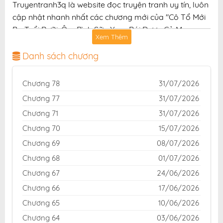
Truyentranh3q là website đọc truyện tranh uy tín, luôn
cập nhật nhanh nhất các chương mới của "Cô Tổ Mới
Ba Tuổi Rưỡi, Ôm Bình Sữa Xem Bói Được Cả Mạng
Xem Thêm
Yêu Chiều" với chất lượng hình ảnh sắc nét, bản dịch
chuẩn và giao diện thân thiện, mang đến trải nghiệm
Danh sách chương
đọc truyện hấp dẫn, tiện lợi, hoàn toàn miễn phí cho
độc giả yêu thích truyện tranh online.
Chương 78
31/07/2026
Chương 77
31/07/2026
Chương 71
31/07/2026
Chương 70
15/07/2026
Chương 69
08/07/2026
Chương 68
01/07/2026
Chương 67
24/06/2026
Chương 66
17/06/2026
Chương 65
10/06/2026
Chương 64
03/06/2026