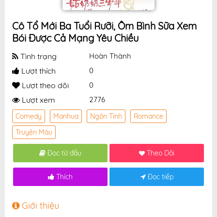
Cô Tổ Mới Ba Tuổi Rưỡi, Ôm Bình Sữa Xem
Bói Được Cả Mạng Yêu Chiều
Tình trạng
Hoàn Thành
Lượt thích
0
Lượt theo dõi
0
Lượt xem
2776
Comedy
Manhua
Ngôn Tình
Romance
Truyện Màu
Đọc từ đầu
Theo Dõi
Thích
Đọc tiếp
Giới thiệu