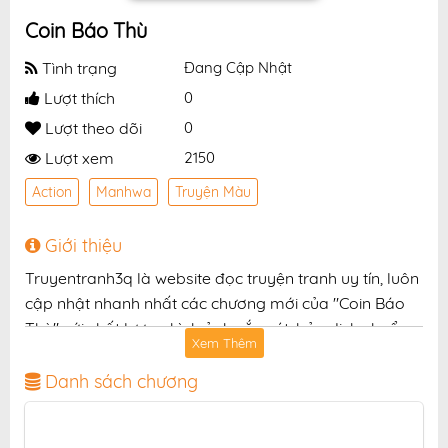
Coin Báo Thù
Tình trạng
Đang Cập Nhật
Lượt thích
0
Lượt theo dõi
0
Lượt xem
2150
Action
Manhwa
Truyện Màu
Giới thiệu
Truyentranh3q là website đọc truyện tranh uy tín, luôn
cập nhật nhanh nhất các chương mới của "Coin Báo
Thù" với chất lượng hình ảnh sắc nét, bản dịch chuẩn
Xem Thêm
và giao diện thân thiện, mang đến trải nghiệm đọc
truyện hấp dẫn, tiện lợi, hoàn toàn miễn phí cho độc
Danh sách chương
giả yêu thích truyện tranh online.