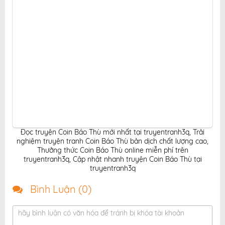
Đọc truyện Coin Báo Thù mới nhất tại truyentranh3q
,
Trải
nghiệm truyện tranh Coin Báo Thù bản dịch chất lượng cao
,
Thưởng thức Coin Báo Thù online miễn phí trên
truyentranh3q
,
Cập nhật nhanh truyện Coin Báo Thù tại
truyentranh3q
Bình Luận (
0
)
hãy bình luận có văn hóa để tránh bị khóa tài khoản