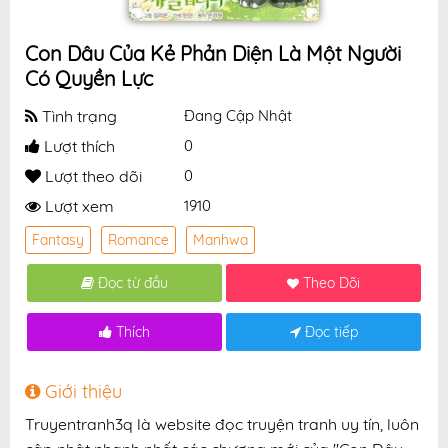
Con Dâu Của Kẻ Phản Diện Là Một Người
Có Quyền Lực
Tình trạng
Đang Cập Nhật
Lượt thích
0
Lượt theo dõi
0
Lượt xem
1910
Fantasy
Romance
Manhwa
Đọc từ đầu
Theo Dõi
Thích
Đọc tiếp
Giới thiệu
Truyentranh3q là website đọc truyện tranh uy tín, luôn