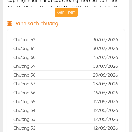
cập nhật nhanh nhất các chương mới của "Con Dâu
Của Kẻ Phản Diện Là Một Người Có Quyền Lực" với
Xem Thêm
chất lượng hình ảnh sắc nét, bản dịch chuẩn và giao
diện thân thiện, mang đến trải nghiệm đọc truyện hấp
Danh sách chương
dẫn, tiện lợi, hoàn toàn miễn phí cho độc giả yêu thích
truyện tranh online.
Chương 62
30/07/2026
Chương 61
30/07/2026
Chương 60
15/07/2026
Chương 59
08/07/2026
Chương 58
29/06/2026
Chương 57
23/06/2026
Chương 56
16/06/2026
Chương 55
12/06/2026
Chương 54
12/06/2026
Chương 53
12/06/2026
Chương 52
12/06/2026