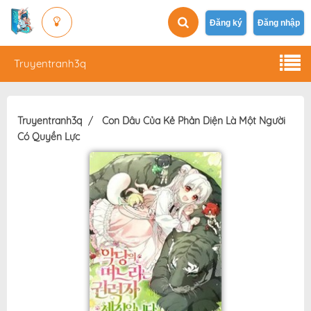
Đăng ký
Đăng nhập
Truyentranh3q
Truyentranh3q
Con Dâu Của Kẻ Phản Diện Là Một Người
Có Quyền Lực