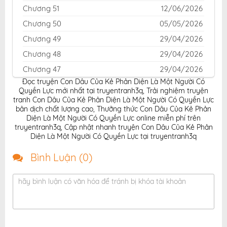
Chương 51
12/06/2026
Chương 50
05/05/2026
Chương 49
29/04/2026
Chương 48
29/04/2026
Chương 47
29/04/2026
Đọc truyện Con Dâu Của Kẻ Phản Diện Là Một Người Có
Chương 46
29/04/2026
Quyền Lực mới nhất tại truyentranh3q
,
Trải nghiệm truyện
Chương 45
29/04/2026
tranh Con Dâu Của Kẻ Phản Diện Là Một Người Có Quyền Lực
bản dịch chất lượng cao
,
Thưởng thức Con Dâu Của Kẻ Phản
Chương 44
25/03/2026
Diện Là Một Người Có Quyền Lực online miễn phí trên
truyentranh3q
,
Cập nhật nhanh truyện Con Dâu Của Kẻ Phản
Chương 43
18/03/2026
Diện Là Một Người Có Quyền Lực tại truyentranh3q
Chương 42
11/03/2026
Bình Luận (
0
)
Chương 41
11/03/2026
Chương 40
11/03/2026
hãy bình luận có văn hóa để tránh bị khóa tài khoản
Chương 39
11/03/2026
Chương 38
11/03/2026
Chương 37
11/03/2026