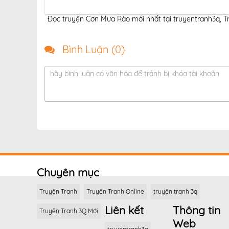
Đọc truyện Cơn Mưa Rào mới nhất tại truyentranh3q
,
T
Bình Luận (
0
)
hãy bình luận có văn hóa để tránh bị khóa tài khoản
Chuyên mục
Truyện Tranh
Truyện Tranh Online
truyện tranh 3q
Liên kết
Thông tin
Truyện Tranh 3Q Mới
Web