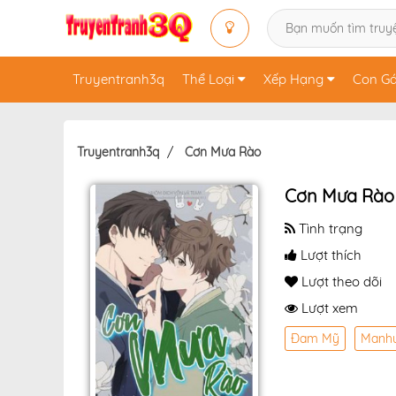
Truyentranh3q
Thể Loại
Xếp Hạng
Con Gá
Truyentranh3q
Cơn Mưa Rào
Cơn Mưa Rào
Tình trạng
Lượt thích
Lượt theo dõi
Lượt xem
Đam Mỹ
Manh