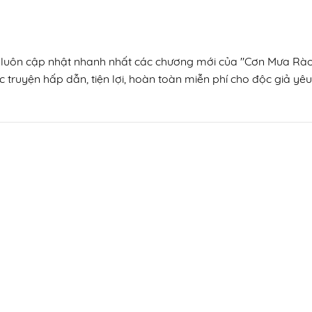
n, luôn cập nhật nhanh nhất các chương mới của "Cơn Mưa Rào"
 truyện hấp dẫn, tiện lợi, hoàn toàn miễn phí cho độc giả yêu 