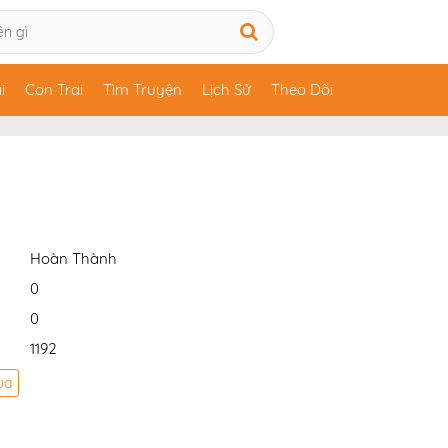
i
Con Trai
Tìm Truyện
Lịch Sử
Theo Dõi
Hoàn Thành
0
0
1192
ua