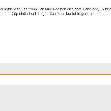
rải nghiệm truyện tranh Cơn Mưa Rào bản dịch chất lượng cao
,
Thưởng
Cập nhật nhanh truyện Cơn Mưa Rào tại truyentranh3q