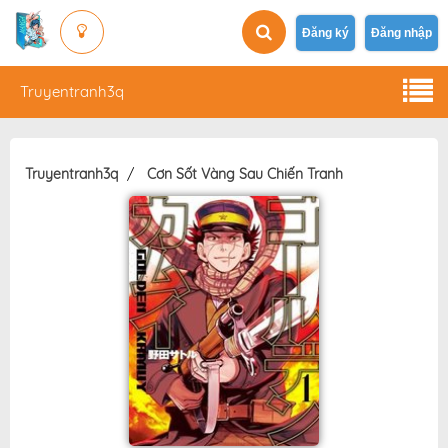
Đăng ký
Đăng nhập
Truyentranh3q
Truyentranh3q
Cơn Sốt Vàng Sau Chiến Tranh