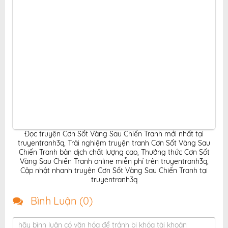
Đọc truyện Cơn Sốt Vàng Sau Chiến Tranh mới nhất tại
truyentranh3q
,
Trải nghiệm truyện tranh Cơn Sốt Vàng Sau
Chiến Tranh bản dịch chất lượng cao
,
Thưởng thức Cơn Sốt
Vàng Sau Chiến Tranh online miễn phí trên truyentranh3q
,
Cập nhật nhanh truyện Cơn Sốt Vàng Sau Chiến Tranh tại
truyentranh3q
Bình Luận (
0
)
hãy bình luận có văn hóa để tránh bị khóa tài khoản