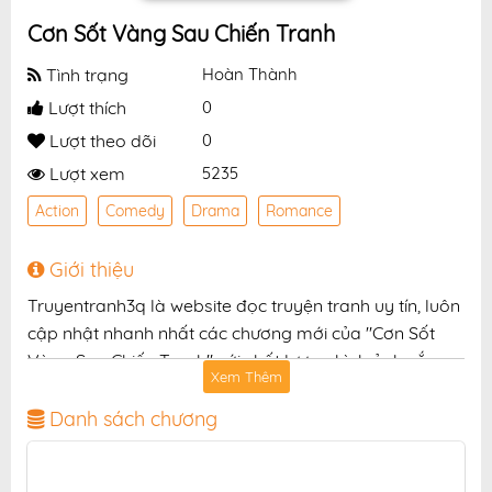
Cơn Sốt Vàng Sau Chiến Tranh
Tình trạng
Hoàn Thành
Lượt thích
0
Lượt theo dõi
0
Lượt xem
5235
Action
Comedy
Drama
Romance
Giới thiệu
Truyentranh3q là website đọc truyện tranh uy tín, luôn
cập nhật nhanh nhất các chương mới của "Cơn Sốt
Vàng Sau Chiến Tranh" với chất lượng hình ảnh sắc
Xem Thêm
nét, bản dịch chuẩn và giao diện thân thiện, mang đến
trải nghiệm đọc truyện hấp dẫn, tiện lợi, hoàn toàn
Danh sách chương
miễn phí cho độc giả yêu thích truyện tranh online.