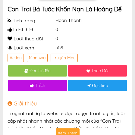
Con Trai Bá Tước Khốn Nạn Là Hoàng Đế
Tình trạng
Hoàn Thành
Lượt thích
0
Lượt theo dõi
0
Lượt xem
5191
Action
Manhwa
Truyện Màu
Đọc từ đầu
Theo Dõi
Thích
Đọc tiếp
Giới thiệu
Truyentranh3q là website đọc truyện tranh uy tín, luôn
cập nhật nhanh nhất các chương mới của "Con Trai
Bá Tước Khốn Nạn Là Hoàng Đế" với chất lượng hình
Xem Thêm