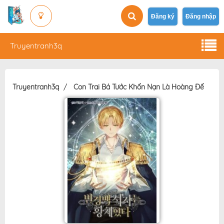
Đăng ký
Đăng nhập
Truyentranh3q
Truyentranh3q
Con Trai Bá Tước Khốn Nạn Là Hoàng Đế