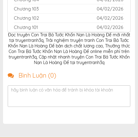
Chương 103
04/02/2026
Chương 102
04/02/2026
Chương 101
04/02/2026
Đọc truyện Con Trai Bá Tước Khốn Nạn Là Hoàng Đế mới nhất
Chương 100
04/02/2026
tại truyentranh3q
,
Trải nghiệm truyện tranh Con Trai Bá Tước
Chương 99
04/02/2026
Khốn Nạn Là Hoàng Đế bản dịch chất lượng cao
,
Thưởng thức
Con Trai Bá Tước Khốn Nạn Là Hoàng Đế online miễn phí trên
Chương 98
04/02/2026
truyentranh3q
,
Cập nhật nhanh truyện Con Trai Bá Tước Khốn
Nạn Là Hoàng Đế tại truyentranh3q
Chương 97
04/02/2026
Chương 96
04/02/2026
Bình Luận (
0
)
Chương 95
04/02/2026
hãy bình luận có văn hóa để tránh bị khóa tài khoản
Chương 94
04/02/2026
Chương 93
04/02/2026
Chương 92
04/02/2026
Chương 91
04/02/2026
Chương 90
04/02/2026