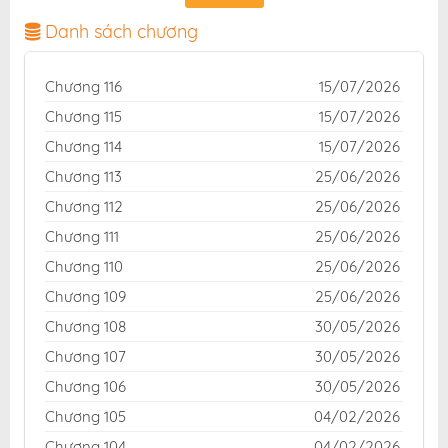
ảnh sắc nét, bản dịch chuẩn và giao diện thân thiện,
mang đến trải nghiệm đọc truyện hấp dẫn, tiện lợi,
Danh sách chương
hoàn toàn miễn phí cho độc giả yêu thích truyện tranh
online.
Chương 116
15/07/2026
Chương 115
15/07/2026
Chương 114
15/07/2026
Chương 113
25/06/2026
Chương 112
25/06/2026
Chương 111
25/06/2026
Chương 110
25/06/2026
Chương 109
25/06/2026
Chương 108
30/05/2026
Chương 107
30/05/2026
Chương 106
30/05/2026
Chương 105
04/02/2026
Chương 104
04/02/2026