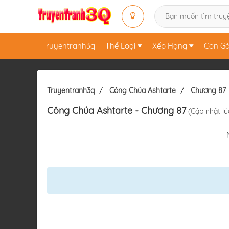
Truyentranh3q
Thể Loại
Xếp Hạng
Con Gá
Truyentranh3q
Công Chúa Ashtarte
Chương 87
Công Chúa Ashtarte
- Chương 87
(Cập nhật lú