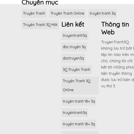
Chuyên mục
Truyện Tranh
Truyện Tranh Online
truyện tranh 3q
Liên kết
Thông tin
Truyện Tranh 3Q Mới
Web
truyentranh3q
TruyenTranh3Q
đọc truyện 3q
không lưu trữ bất 
tệp tin nào trên 
doctruyen3q
chủ, chúng tôi chỉ 
kết tới những phư
3Q Truyện Tranh
tiện truyền thông
được lưu trữ bên d
Truyện Tranh 3Q
vụ thứ 3.
Online
truyện tranh 18+ 3q
truyệntranh3q
truyện tranh 18+ 3q