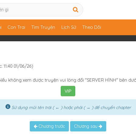
i
Con Trai
Tìm Truyện
Lịch Sử
Theo Dõi
c: 11:40 01/06/26)
Nếu không xem được truyện vui lòng đổi "SERVER HÌNH" bên dướ
VIP
Sử dụng mũi tên trái ( ← ) hoặc phải ( → ) để chuyển chapter
Chương trước
Chương sau