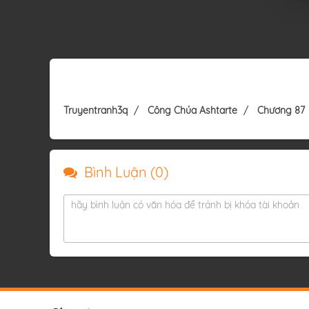
Truyentranh3q
Công Chúa Ashtarte
Chương 87
Bình Luận (
0
)
hãy bình luận có văn hóa để tránh bị khóa tài khoản