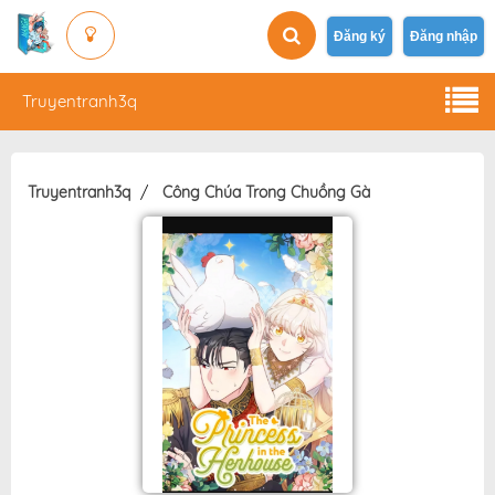
Đăng ký
Đăng nhập
Truyentranh3q
Truyentranh3q
Công Chúa Trong Chuồng Gà