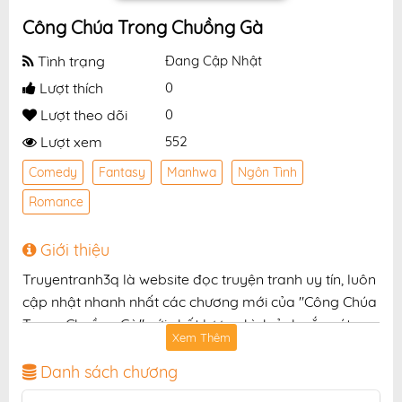
Công Chúa Trong Chuồng Gà
Tình trạng
Đang Cập Nhật
Lượt thích
0
Lượt theo dõi
0
Lượt xem
552
Comedy
Fantasy
Manhwa
Ngôn Tình
Romance
Giới thiệu
Truyentranh3q là website đọc truyện tranh uy tín, luôn
cập nhật nhanh nhất các chương mới của "Công Chúa
Trong Chuồng Gà" với chất lượng hình ảnh sắc nét,
Xem Thêm
bản dịch chuẩn và giao diện thân thiện, mang đến trải
nghiệm đọc truyện hấp dẫn, tiện lợi, hoàn toàn miễn
Danh sách chương
phí cho độc giả yêu thích truyện tranh online.