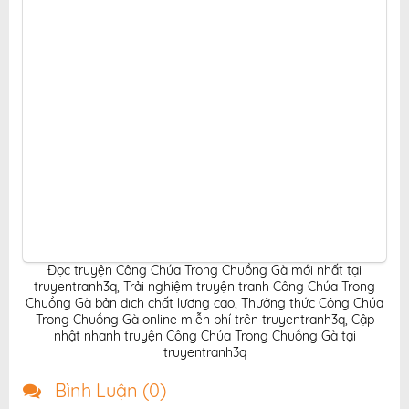
Đọc truyện Công Chúa Trong Chuồng Gà mới nhất tại
truyentranh3q
,
Trải nghiệm truyện tranh Công Chúa Trong
Chuồng Gà bản dịch chất lượng cao
,
Thưởng thức Công Chúa
Trong Chuồng Gà online miễn phí trên truyentranh3q
,
Cập
nhật nhanh truyện Công Chúa Trong Chuồng Gà tại
truyentranh3q
Bình Luận (
0
)