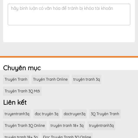
hãy bình luận có văn hóa để tránh bị khóa tài khoản
Chuyên mục
Truyện Tranh
Truyện Tranh Online
truyện tranh 3q
Truyện Tranh 3Q Mới
Liên kết
truyentranh3q
đọc truyện 3q
doctruyen3q
3Q Truyện Tranh
Truyện Tranh 3Q Online
truyện tranh 18+ 3q
truyệntranh3q
truyện tranh 18+ 3q
Đọc Truyện Tranh 3Q Online