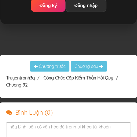
Đăng ký
Đăng nhập
Chương trước
Chương sau
Truyentranh3q
Công Chức Cấp Kiếm Thần Hồi Quy
Chương 92
Bình Luận (
0
)
hãy bình luận có văn hóa để tránh bị khóa tài khoản