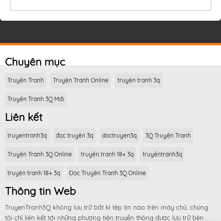
Chuyên mục
Truyện Tranh
Truyện Tranh Online
truyện tranh 3q
Truyện Tranh 3Q Mới
Liên kết
truyentranh3q
đọc truyện 3q
doctruyen3q
3Q Truyện Tranh
Truyện Tranh 3Q Online
truyện tranh 18+ 3q
truyệntranh3q
truyện tranh 18+ 3q
Đọc Truyện Tranh 3Q Online
Thông tin Web
TruyenTranh3Q không lưu trữ bất kì tệp tin nào trên máy chủ, chúng
tôi chỉ liên kết tới những phương tiện truyền thông được lưu trữ bên