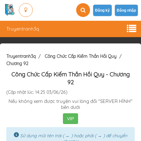
Đăng ký
Đăng nhập
Truyentranh3q
Truyentranh3q
Công Chức Cấp Kiếm Thần Hồi Quy
Chương 92
Công Chức Cấp Kiếm Thần Hồi Quy
- Chương
92
(Cập nhật lúc: 14:25 03/06/26)
Nếu không xem được truyện vui lòng đổi "SERVER HÌNH"
bên dưới
VIP
Sử dụng mũi tên trái ( ← ) hoặc phải ( → ) để chuyển