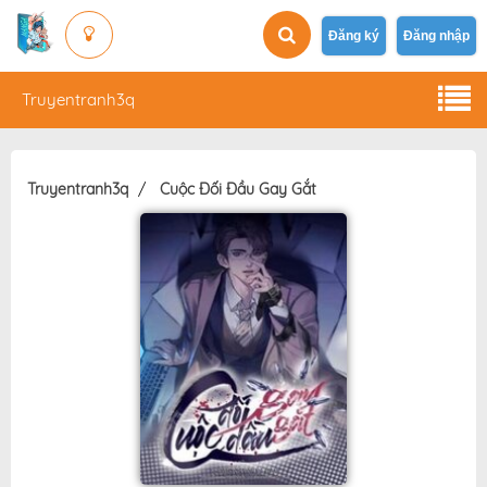
Đăng ký
Đăng nhập
Truyentranh3q
Truyentranh3q
Cuộc Đối Đầu Gay Gắt