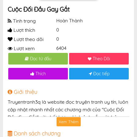
Cuộc Đối Đầu Gay Gắt
Tình trạng
Hoàn Thành
Lượt thích
0
Lượt theo dõi
0
Lượt xem
6404
Đọc từ đầu
Theo Dõi
Thích
Đọc tiếp
Giới thiệu
Truyentranh3q là website đọc truyện tranh uy tín, luôn
cập nhật nhanh nhất các chương mới của "Cuộc Đối
Đầu Gay Gắt" với chất lượng hình ảnh sắc nét, bản
Xem Thêm
dịch chuẩn và giao diện thân thiện, mang đến trải
nghiệm đọc truyện hấp dẫn, tiện lợi, hoàn toàn miễn
Danh sách chương