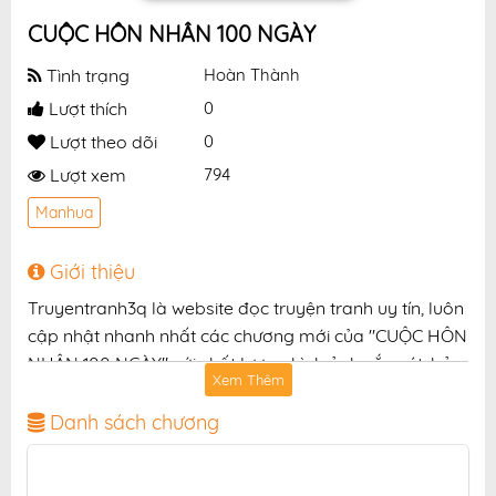
CUỘC HÔN NHÂN 100 NGÀY
Tình trạng
Hoàn Thành
Lượt thích
0
Lượt theo dõi
0
Lượt xem
794
Manhua
Giới thiệu
Truyentranh3q là website đọc truyện tranh uy tín, luôn
cập nhật nhanh nhất các chương mới của "CUỘC HÔN
NHÂN 100 NGÀY" với chất lượng hình ảnh sắc nét, bản
Xem Thêm
dịch chuẩn và giao diện thân thiện, mang đến trải
nghiệm đọc truyện hấp dẫn, tiện lợi, hoàn toàn miễn
Danh sách chương
phí cho độc giả yêu thích truyện tranh online.