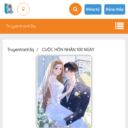
Đăng ký
Đăng nhập
Truyentranh3q
Truyentranh3q
CUỘC HÔN NHÂN 100 NGÀY