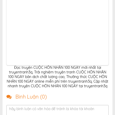
Đọc truyện CUỘC HÔN NHÂN 100 NGÀY mới nhất tại
truyentranh3q
,
Trải nghiệm truyện tranh CUỘC HÔN NHÂN
100 NGÀY bản dịch chất lượng cao
,
Thưởng thức CUỘC HÔN
NHÂN 100 NGÀY online miễn phí trên truyentranh3q
,
Cập nhật
nhanh truyện CUỘC HÔN NHÂN 100 NGÀY tại truyentranh3q
Bình Luận (
0
)
hãy bình luận có văn hóa để tránh bị khóa tài khoản