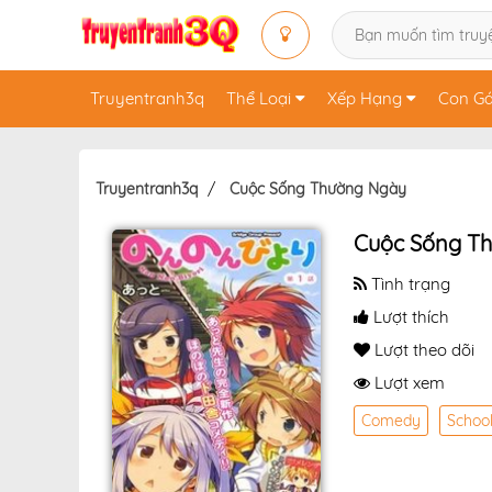
Truyentranh3q
Thể Loại
Xếp Hạng
Con Gá
Truyentranh3q
Cuộc Sống Thường Ngày
Cuộc Sống T
Tình trạng
Lượt thích
Lượt theo dõi
Lượt xem
Comedy
School