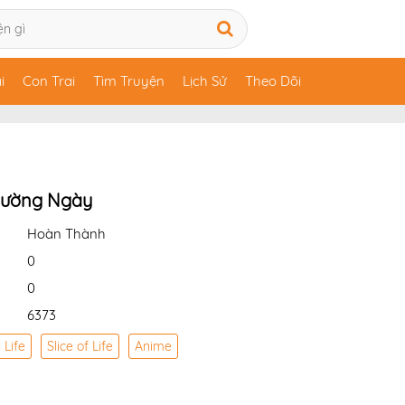
i
Con Trai
Tìm Truyện
Lịch Sử
Theo Dõi
hường Ngày
Hoàn Thành
0
0
6373
 Life
Slice of Life
Anime