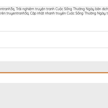
entranh3q
,
Trải nghiệm truyện tranh Cuộc Sống Thường Ngày bản dịch
trên truyentranh3q
,
Cập nhật nhanh truyện Cuộc Sống Thường Ngày tạ