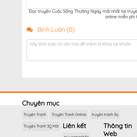
Đọc truyện Cuộc Sống Thường Ngày mới nhất tại truy
online miễn phí 
Bình Luận (
0
)
hãy bình luận có văn hóa để tránh bị khóa tài khoản
Chuyên mục
Truyện Tranh
Truyện Tranh Online
truyện tranh 3q
Liên kết
Thông tin
Truyện Tranh 3Q Mới
Web