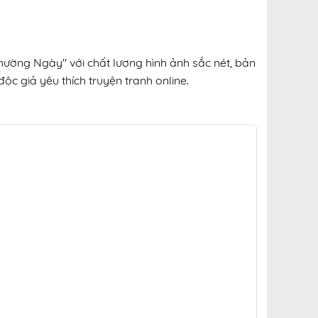
hường Ngày" với chất lượng hình ảnh sắc nét, bản
ộc giả yêu thích truyện tranh online.