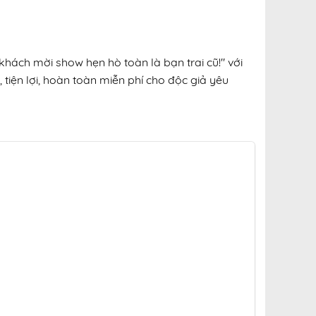
khách mời show hẹn hò toàn là bạn trai cũ!" với
 tiện lợi, hoàn toàn miễn phí cho độc giả yêu