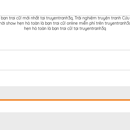
bạn trai cũ! mới nhất tại truyentranh3q
,
Trải nghiệm truyện tranh Cứu 
i show hẹn hò toàn là bạn trai cũ! online miễn phí trên truyentranh3
hẹn hò toàn là bạn trai cũ! tại truyentranh3q