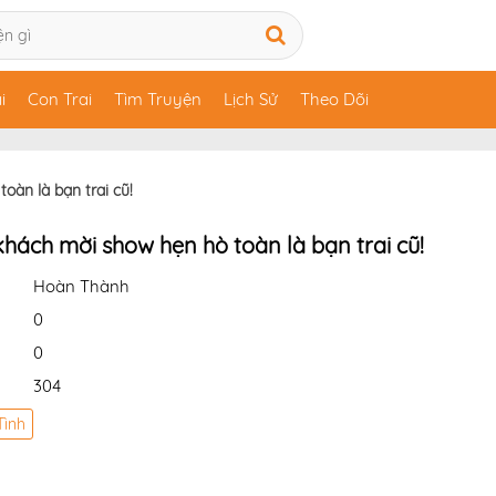
i
Con Trai
Tìm Truyện
Lịch Sử
Theo Dõi
oàn là bạn trai cũ!
khách mời show hẹn hò toàn là bạn trai cũ!
Hoàn Thành
0
0
304
Tình