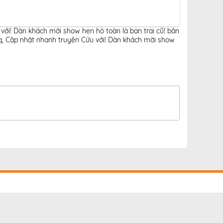
với! Dàn khách mời show hẹn hò toàn là bạn trai cũ! bản
q
,
Cập nhật nhanh truyện Cứu với! Dàn khách mời show