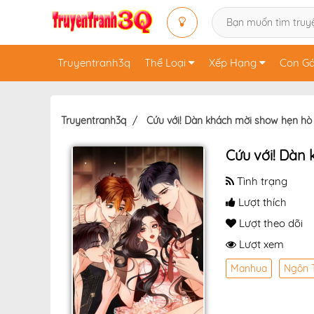
Truyentranh3q
Thể Loại
Xếp Hạng
Con Gá
Truyentranh3q
Cứu với! Dàn khách mời show hẹn hò t
Cứu với! Dàn 
Tình trạng
Lượt thích
Lượt theo dõi
Lượt xem
Manhua
Ngôn 