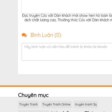
Đọc truyện Cứu với! Dàn khách mời show hẹn hò toàn là 
dịch chất lượng cao
,
Thưởng thức Cứu với! Dàn khách mờ
Bình Luận (
0
)
hãy bình luận có văn hóa để tránh bị khóa tài khoản
Chuyên mục
Truyện Tranh
Truyện Tranh Online
truyện tranh 3q