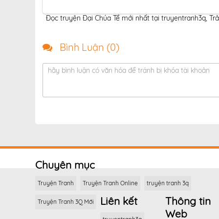
Đọc truyện Đại Chúa Tể mới nhất tại truyentranh3q
,
Trả
Bình Luận (
0
)
hãy bình luận có văn hóa để tránh bị khóa tài khoản
Chuyên mục
Truyện Tranh
Truyện Tranh Online
truyện tranh 3q
Liên kết
Thông tin
Truyện Tranh 3Q Mới
Web