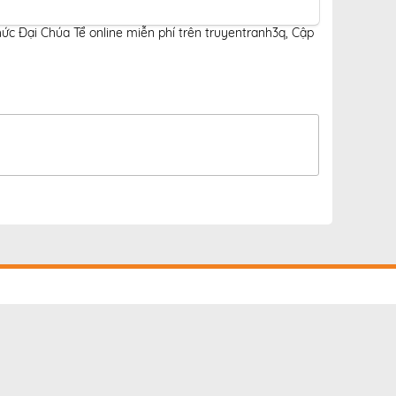
ức Đại Chúa Tể online miễn phí trên truyentranh3q
,
Cập