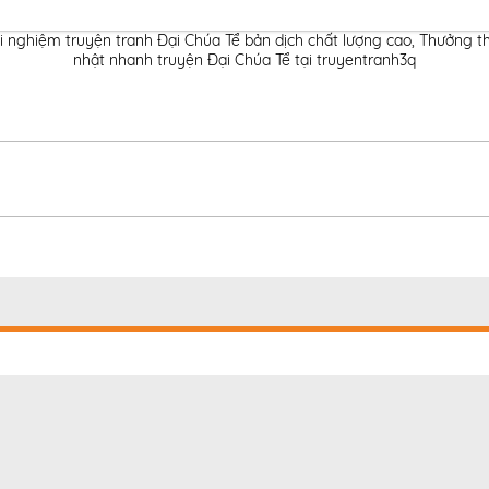
i nghiệm truyện tranh Đại Chúa Tể bản dịch chất lượng cao
,
Thưởng th
nhật nhanh truyện Đại Chúa Tể tại truyentranh3q