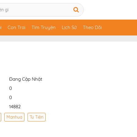
i
Con Trai
Tìm Truyện
Lịch Sử
Theo Dõi
Đang Cập Nhật
0
0
14882
Manhua
Tu Tiên