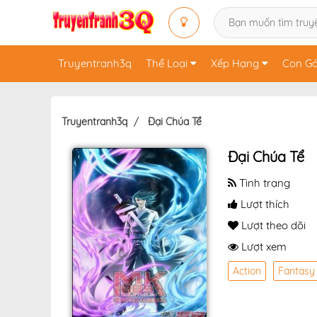
Truyentranh3q
Thể Loại
Xếp Hạng
Con Gá
Truyentranh3q
Đại Chúa Tể
Đại Chúa Tể
Tình trạng
Lượt thích
Lượt theo dõi
Lượt xem
Action
Fantasy