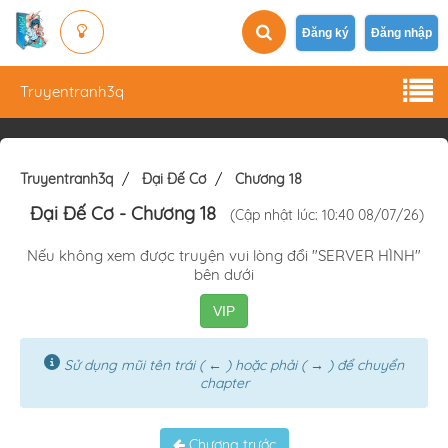
Đăng ký
Đăng nhập
Truyentranh3q
Truyentranh3q
Đại Đế Cơ
Chương 18
Đại Đế Cơ
- Chương 18
(Cập nhật lúc: 10:40 08/07/26)
Nếu không xem được truyện vui lòng đổi "SERVER HÌNH"
bên dưới
VIP
Sử dụng mũi tên trái ( ← ) hoặc phải ( → ) để chuyển
chapter
Chương trước