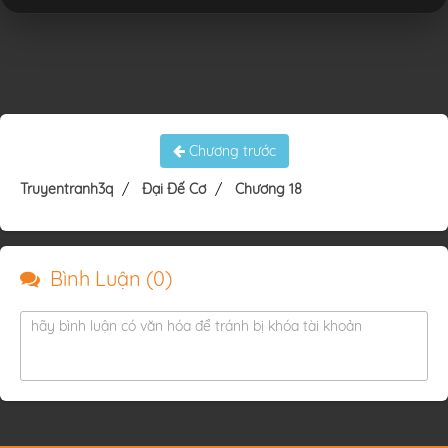
Chương trước
Truyentranh3q
Đại Đế Cơ
Chương 18
Bình Luận (
0
)
hãy bình luận có văn hóa để tránh bị khóa tài khoản