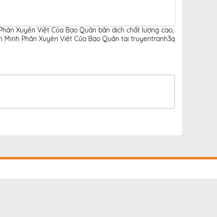
 Phản Xuyên Việt Của Bạo Quân bản dịch chất lượng cao
,
n Minh Phản Xuyên Việt Của Bạo Quân tại truyentranh3q