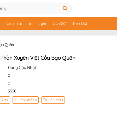
i
Con Trai
Tìm Truyện
Lịch Sử
Theo Dõi
Bạo Quân
h Phản Xuyên Việt Của Bạo Quân
Đang Cập Nhật
0
0
3530
l Arts
Xuyên Không
Truyện Màu