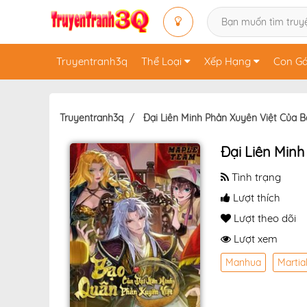
Truyentranh3q
Thể Loại
Xếp Hạng
Con Gá
Truyentranh3q
Đại Liên Minh Phản Xuyên Việt Của 
Đại Liên Min
Tình trạng
Lượt thích
Lượt theo dõi
Lượt xem
Manhua
Martia