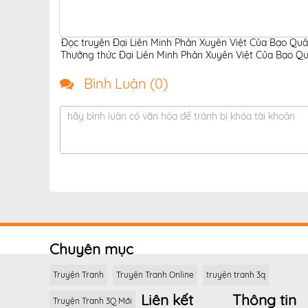
Đọc truyện Đại Liên Minh Phản Xuyên Việt Của Bạo Quâ
Thưởng thức Đại Liên Minh Phản Xuyên Việt Của Bạo Quâ
Bình Luận (
0
)
hãy bình luận có văn hóa để tránh bị khóa tài khoản
Chuyên mục
Truyện Tranh
Truyện Tranh Online
truyện tranh 3q
Liên kết
Thông tin
Truyện Tranh 3Q Mới