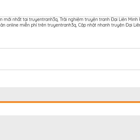
n mới nhất tại truyentranh3q
,
Trải nghiệm truyện tranh Đại Liên Minh
n online miễn phí trên truyentranh3q
,
Cập nhật nhanh truyện Đại Liê