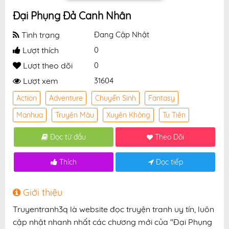
Đại Phụng Đả Canh Nhân
Tình trạng
Đang Cập Nhật
Lượt thích
0
Lượt theo dõi
0
Lượt xem
31604
Action
Adventure
Chuyển Sinh
Fantasy
Manhua
Truyện Màu
Xuyên Không
Tu Tiên
Đọc từ đầu
Theo Dõi
Thích
Đọc tiếp
Giới thiệu
Truyentranh3q là website đọc truyện tranh uy tín, luôn
cập nhật nhanh nhất các chương mới của "Đại Phụng