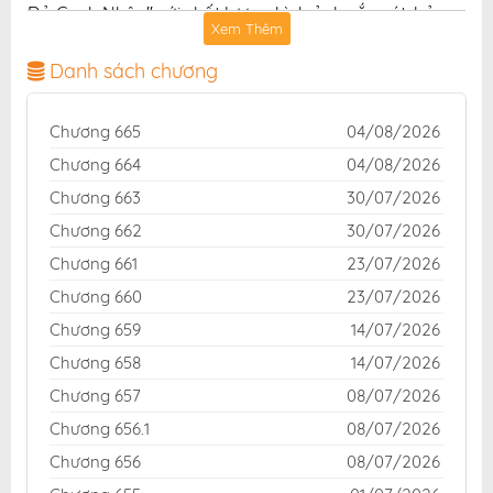
Đả Canh Nhân" với chất lượng hình ảnh sắc nét, bản
Xem Thêm
dịch chuẩn và giao diện thân thiện, mang đến trải
nghiệm đọc truyện hấp dẫn, tiện lợi, hoàn toàn miễn
Danh sách chương
phí cho độc giả yêu thích truyện tranh online.
Chương 665
04/08/2026
Chương 664
04/08/2026
Chương 663
30/07/2026
Chương 662
30/07/2026
Chương 661
23/07/2026
Chương 660
23/07/2026
Chương 659
14/07/2026
Chương 658
14/07/2026
Chương 657
08/07/2026
Chương 656.1
08/07/2026
Chương 656
08/07/2026