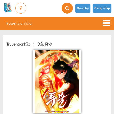
Đăng ký
Đăng nhập
Truyentranh3q
Truyentranh3q
Đấu Phật