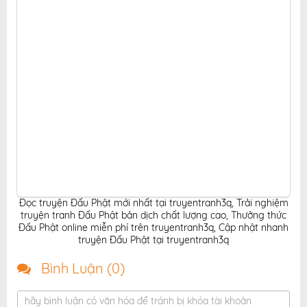
Đọc truyện Đấu Phật mới nhất tại truyentranh3q
,
Trải nghiệm
truyện tranh Đấu Phật bản dịch chất lượng cao
,
Thưởng thức
Đấu Phật online miễn phí trên truyentranh3q
,
Cập nhật nhanh
truyện Đấu Phật tại truyentranh3q
Bình Luận (
0
)
hãy bình luận có văn hóa để tránh bị khóa tài khoản