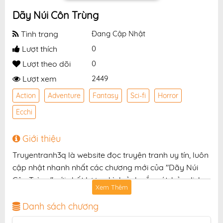
Dãy Núi Côn Trùng
Tình trạng
Đang Cập Nhật
Lượt thích
0
Lượt theo dõi
0
Lượt xem
2449
Action
Adventure
Fantasy
Sci-fi
Horror
Ecchi
Giới thiệu
Truyentranh3q là website đọc truyện tranh uy tín, luôn
cập nhật nhanh nhất các chương mới của "Dãy Núi
Côn Trùng" với chất lượng hình ảnh sắc nét, bản dịch
Xem Thêm
chuẩn và giao diện thân thiện, mang đến trải nghiệm
đọc truyện hấp dẫn, tiện lợi, hoàn toàn miễn phí cho
Danh sách chương
độc giả yêu thích truyện tranh online.