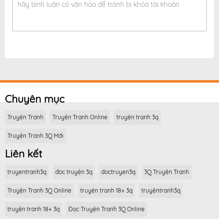
hãy bình luận có văn hóa để tránh bị khóa tài khoản
Chuyên mục
Truyện Tranh
Truyện Tranh Online
truyện tranh 3q
Truyện Tranh 3Q Mới
Liên kết
truyentranh3q
đọc truyện 3q
doctruyen3q
3Q Truyện Tranh
Truyện Tranh 3Q Online
truyện tranh 18+ 3q
truyệntranh3q
truyện tranh 18+ 3q
Đọc Truyện Tranh 3Q Online