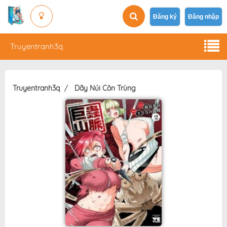
Đăng ký
Đăng nhập
Truyentranh3q
Truyentranh3q
Dãy Núi Côn Trùng