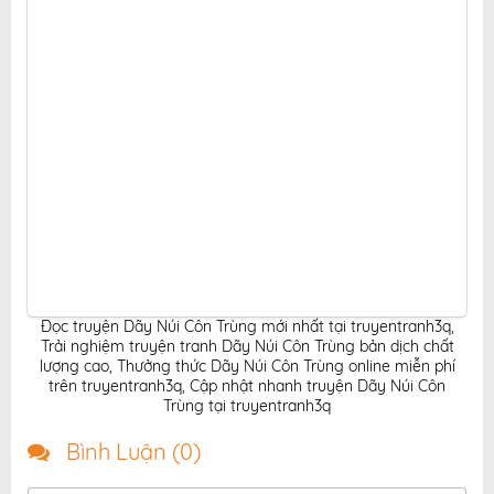
Đọc truyện Dãy Núi Côn Trùng mới nhất tại truyentranh3q
,
Trải nghiệm truyện tranh Dãy Núi Côn Trùng bản dịch chất
lượng cao
,
Thưởng thức Dãy Núi Côn Trùng online miễn phí
trên truyentranh3q
,
Cập nhật nhanh truyện Dãy Núi Côn
Trùng tại truyentranh3q
Bình Luận (
0
)