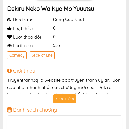
Dekiru Neko Wa Kyo Mo Yuuutsu
Tình trạng
Đang Cập Nhật
Lượt thích
0
Lượt theo dõi
0
Lượt xem
555
Comedy
Slice of Life
Giới thiệu
Truyentranh3q là website đọc truyện tranh uy tín, luôn
cập nhật nhanh nhất các chương mới của "Dekiru
Neko Wa Kyo Mo Yuuutsu" với chất lượng hình ảnh
Xem Thêm
sắc nét, bản dịch chuẩn và giao diện thân thiện, mang
đến trải nghiệm đọc truyện hấp dẫn, tiện lợi, hoàn
Danh sách chương
toàn miễn phí cho độc giả yêu thích truyện tranh
online.