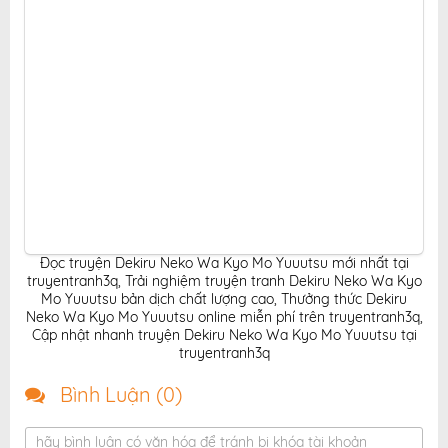
Đọc truyện Dekiru Neko Wa Kyo Mo Yuuutsu mới nhất tại
truyentranh3q
,
Trải nghiệm truyện tranh Dekiru Neko Wa Kyo
Mo Yuuutsu bản dịch chất lượng cao
,
Thưởng thức Dekiru
Neko Wa Kyo Mo Yuuutsu online miễn phí trên truyentranh3q
,
Cập nhật nhanh truyện Dekiru Neko Wa Kyo Mo Yuuutsu tại
truyentranh3q
Bình Luận (
0
)
hãy bình luận có văn hóa để tránh bị khóa tài khoản