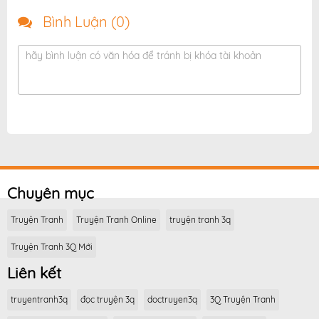
Bình Luận (
0
)
hãy bình luận có văn hóa để tránh bị khóa tài khoản
Chuyên mục
Truyện Tranh
Truyện Tranh Online
truyện tranh 3q
Truyện Tranh 3Q Mới
Liên kết
truyentranh3q
đọc truyện 3q
doctruyen3q
3Q Truyện Tranh