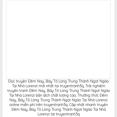
đọc truyện hấp dẫn, tiện lợi, hoàn toàn miễn phí cho
độc giả yêu thích truyện tranh online.
Đọc truyện Đêm Nay, Bày Tỏ Lòng Trung Thành Ngọt Ngào
Tại Nhà Lorenzi mới nhất tại truyentranh3q
,
Trải nghiệm
truyện tranh Đêm Nay, Bày Tỏ Lòng Trung Thành Ngọt Ngào
Tại Nhà Lorenzi bản dịch chất lượng cao
,
Thưởng thức Đêm
Nay, Bày Tỏ Lòng Trung Thành Ngọt Ngào Tại Nhà Lorenzi
online miễn phí trên truyentranh3q
,
Cập nhật nhanh truyện
Đêm Nay, Bày Tỏ Lòng Trung Thành Ngọt Ngào Tại Nhà
Lorenzi tại truyentranh3q