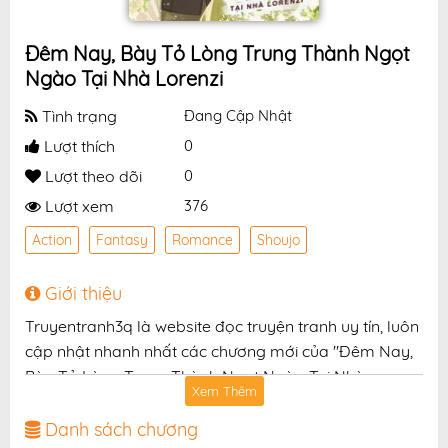
Đêm Nay, Bày Tỏ Lòng Trung Thành Ngọt
Ngào Tại Nhà Lorenzi
Tình trạng
Đang Cập Nhật
Lượt thích
0
Lượt theo dõi
0
Lượt xem
376
Action
Fantasy
Romance
Shoujo
Giới thiệu
Truyentranh3q là website đọc truyện tranh uy tín, luôn
cập nhật nhanh nhất các chương mới của "Đêm Nay,
Bày Tỏ Lòng Trung Thành Ngọt Ngào Tại Nhà
Xem Thêm
Lorenzi" với chất lượng hình ảnh sắc nét, bản dịch
chuẩn và giao diện thân thiện, mang đến trải nghiệm
Danh sách chương