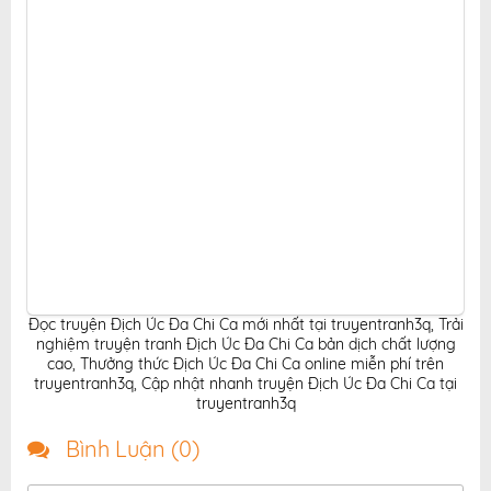
Đọc truyện Địch Úc Đa Chi Ca mới nhất tại truyentranh3q
,
Trải
nghiệm truyện tranh Địch Úc Đa Chi Ca bản dịch chất lượng
cao
,
Thưởng thức Địch Úc Đa Chi Ca online miễn phí trên
truyentranh3q
,
Cập nhật nhanh truyện Địch Úc Đa Chi Ca tại
truyentranh3q
Bình Luận (
0
)