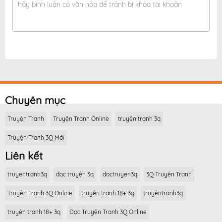
hãy bình luận có văn hóa để tránh bị khóa tài khoản
Chuyên mục
Truyện Tranh
Truyện Tranh Online
truyện tranh 3q
Truyện Tranh 3Q Mới
Liên kết
truyentranh3q
đọc truyện 3q
doctruyen3q
3Q Truyện Tranh
Truyện Tranh 3Q Online
truyện tranh 18+ 3q
truyệntranh3q
truyện tranh 18+ 3q
Đọc Truyện Tranh 3Q Online