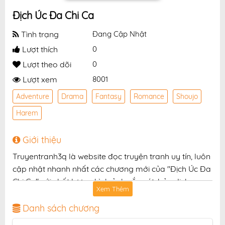
Địch Úc Đa Chi Ca
Tình trạng
Đang Cập Nhật
Lượt thích
0
Lượt theo dõi
0
Lượt xem
8001
Adventure
Drama
Fantasy
Romance
Shoujo
Harem
Giới thiệu
Truyentranh3q là website đọc truyện tranh uy tín, luôn
cập nhật nhanh nhất các chương mới của "Địch Úc Đa
Chi Ca" với chất lượng hình ảnh sắc nét, bản dịch
Xem Thêm
chuẩn và giao diện thân thiện, mang đến trải nghiệm
đọc truyện hấp dẫn, tiện lợi, hoàn toàn miễn phí cho
Danh sách chương
độc giả yêu thích truyện tranh online.