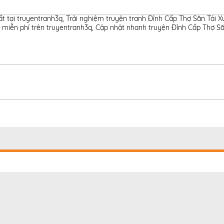
t tại truyentranh3q
,
Trải nghiệm truyện tranh Đỉnh Cấp Thợ Săn Tái X
 miễn phí trên truyentranh3q
,
Cập nhật nhanh truyện Đỉnh Cấp Thợ Săn