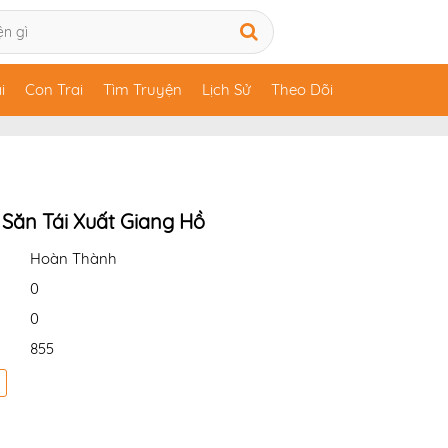
i
Con Trai
Tìm Truyện
Lịch Sử
Theo Dõi
 Săn Tái Xuất Giang Hồ
Hoàn Thành
0
0
855