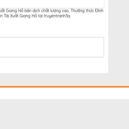
uất Giang Hồ bản dịch chất lượng cao
,
Thưởng thức Đỉnh
 Tái Xuất Giang Hồ tại truyentranh3q