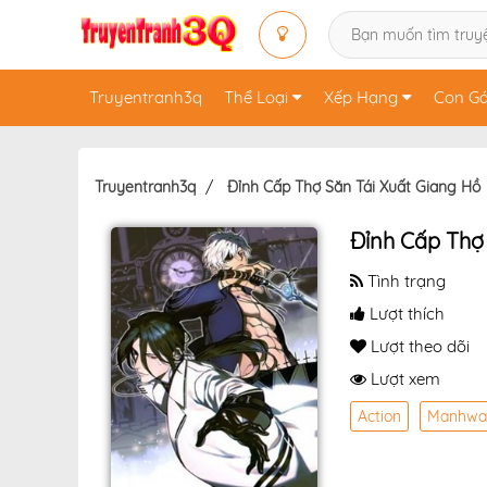
Truyentranh3q
Thể Loại
Xếp Hạng
Con Gá
Truyentranh3q
Đỉnh Cấp Thợ Săn Tái Xuất Giang Hồ
Đỉnh Cấp Thợ
Tình trạng
Lượt thích
Lượt theo dõi
Lượt xem
Action
Manhwa