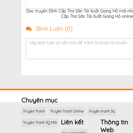
Đọc truyện Đỉnh Cấp Thợ Săn Tái Xuất Giang Hồ mới nhấ
Cấp Thợ Săn Tái Xuất Giang Hồ online
Bình Luận (
0
)
hãy bình luận có văn hóa để tránh bị khóa tài khoản
Chuyên mục
Truyện Tranh
Truyện Tranh Online
truyện tranh 3q
Liên kết
Thông tin
Truyện Tranh 3Q Mới
Web