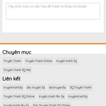
hãy bình luận có văn hóa để tránh bị khóa tài khoản
Chuyên mục
Truyện Tranh
Truyện Tranh Online
truyện tranh 3q
Truyện Tranh 3Q Mới
Liên kết
truyentranh3q
đọc truyện 3q
doctruyen3q
3Q Truyện Tranh
Truyện Tranh 3Q Online
truyện tranh 18+ 3q
truyệntranh3q
truyện tranh 18+ 3q
Đọc Truyện Tranh 3Q Online