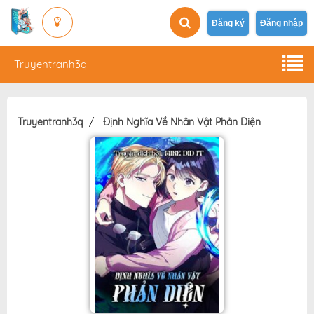
Đăng ký
Đăng nhập
Truyentranh3q
Truyentranh3q
Định Nghĩa Về Nhân Vật Phản Diện