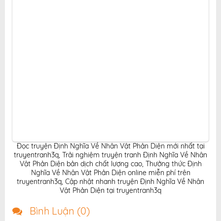
Đọc truyện Định Nghĩa Về Nhân Vật Phản Diện mới nhất tại
truyentranh3q
,
Trải nghiệm truyện tranh Định Nghĩa Về Nhân
Vật Phản Diện bản dịch chất lượng cao
,
Thưởng thức Định
Nghĩa Về Nhân Vật Phản Diện online miễn phí trên
truyentranh3q
,
Cập nhật nhanh truyện Định Nghĩa Về Nhân
Vật Phản Diện tại truyentranh3q
Bình Luận (
0
)