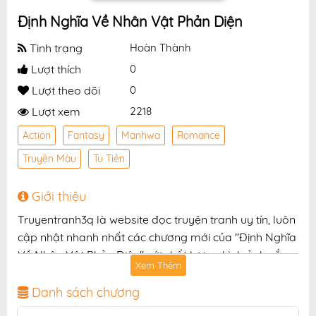
Định Nghĩa Về Nhân Vật Phản Diện
Tình trạng
Hoàn Thành
Lượt thích
0
Lượt theo dõi
0
Lượt xem
2218
Action
Fantasy
Manhwa
Romance
Truyện Màu
Tu Tiên
Giới thiệu
Truyentranh3q là website đọc truyện tranh uy tín, luôn
cập nhật nhanh nhất các chương mới của "Định Nghĩa
Về Nhân Vật Phản Diện" với chất lượng hình ảnh sắc
Xem Thêm
nét, bản dịch chuẩn và giao diện thân thiện, mang đến
trải nghiệm đọc truyện hấp dẫn, tiện lợi, hoàn toàn
Danh sách chương
miễn phí cho độc giả yêu thích truyện tranh online.