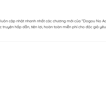
n, luôn cập nhật nhanh nhất các chương mới của "Dogou No Ao"
 truyện hấp dẫn, tiện lợi, hoàn toàn miễn phí cho độc giả yêu 