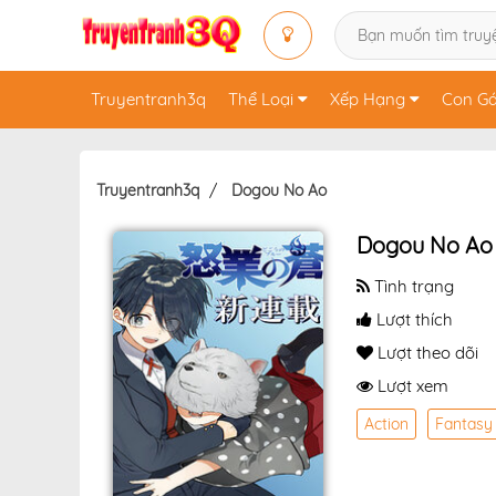
Truyentranh3q
Thể Loại
Xếp Hạng
Con Gá
Truyentranh3q
Dogou No Ao
Dogou No Ao
Tình trạng
Lượt thích
Lượt theo dõi
Lượt xem
Action
Fantasy