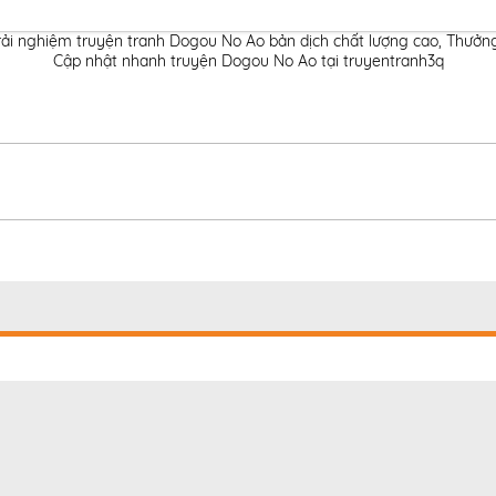
rải nghiệm truyện tranh Dogou No Ao bản dịch chất lượng cao
,
Thưởng
Cập nhật nhanh truyện Dogou No Ao tại truyentranh3q