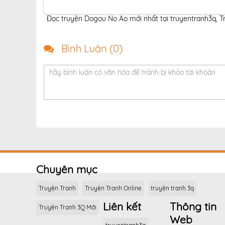
Đọc truyện Dogou No Ao mới nhất tại truyentranh3q
,
T
Bình Luận (
0
)
hãy bình luận có văn hóa để tránh bị khóa tài khoản
Chuyên mục
Truyện Tranh
Truyện Tranh Online
truyện tranh 3q
Liên kết
Thông tin
Truyện Tranh 3Q Mới
Web