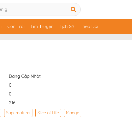
i
Con Trai
Tìm Truyện
Lịch Sử
Theo Dõi
Đang Cập Nhật
0
0
216
Supernatural
Slice of Life
Manga