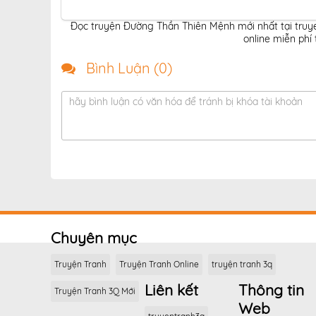
Đọc truyện Đường Thần Thiên Mệnh mới nhất tại truy
online miễn phí
Bình Luận (
0
)
hãy bình luận có văn hóa để tránh bị khóa tài khoản
Chuyên mục
Truyện Tranh
Truyện Tranh Online
truyện tranh 3q
Liên kết
Thông tin
Truyện Tranh 3Q Mới
Web