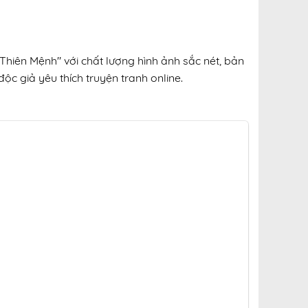
hiên Mệnh" với chất lượng hình ảnh sắc nét, bản
ộc giả yêu thích truyện tranh online.