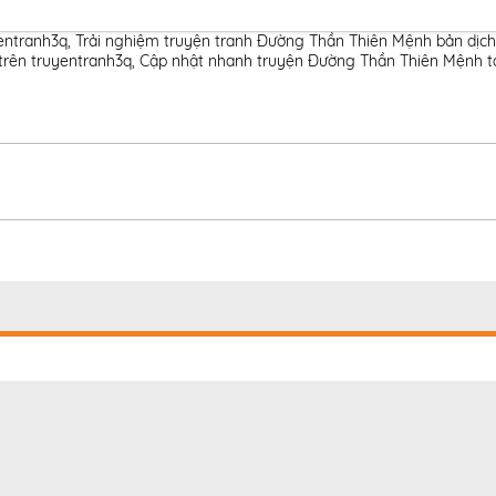
entranh3q
,
Trải nghiệm truyện tranh Đường Thần Thiên Mệnh bản dịch
 trên truyentranh3q
,
Cập nhật nhanh truyện Đường Thần Thiên Mệnh tạ