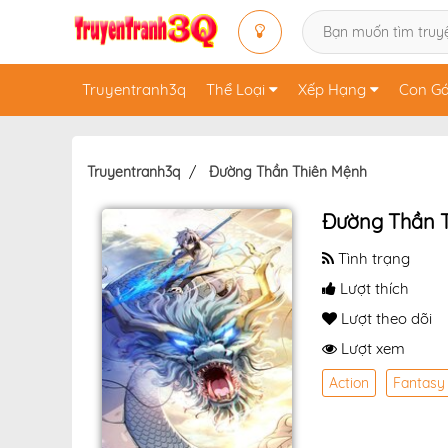
Truyentranh3q
Thể Loại
Xếp Hạng
Con Gá
Truyentranh3q
Đường Thần Thiên Mệnh
Đường Thần 
Tình trạng
Lượt thích
Lượt theo dõi
Lượt xem
Action
Fantasy