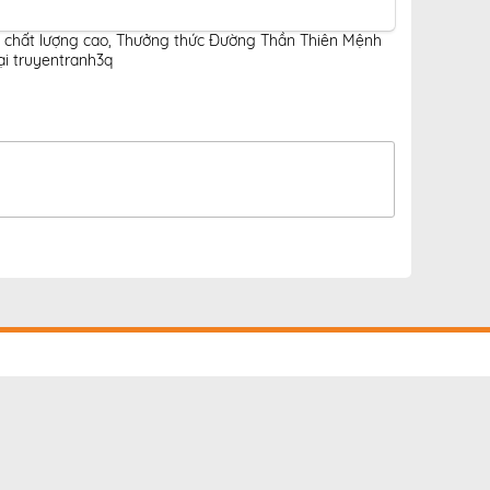
 chất lượng cao
,
Thưởng thức Đường Thần Thiên Mệnh
i truyentranh3q