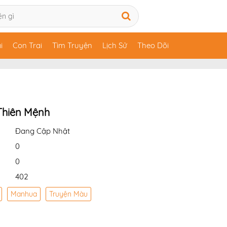
i
Con Trai
Tìm Truyện
Lịch Sử
Theo Dõi
Thiên Mệnh
Đang Cập Nhật
0
0
402
Manhua
Truyện Màu