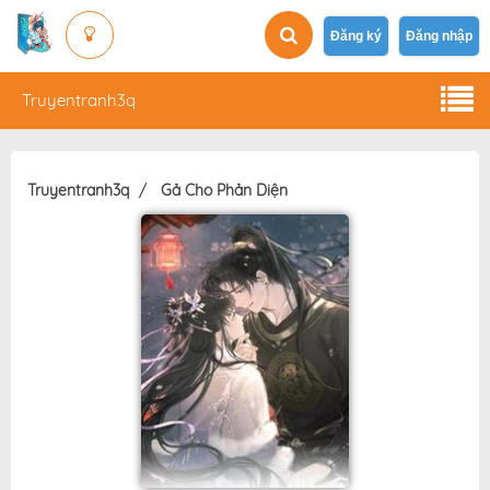
Đăng ký
Đăng nhập
Truyentranh3q
Truyentranh3q
Gả Cho Phản Diện