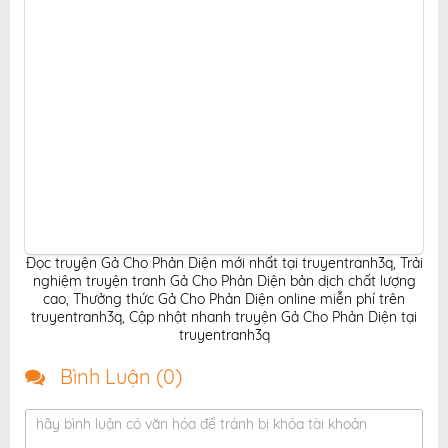
Đọc truyện Gả Cho Phản Diện mới nhất tại truyentranh3q
,
Trải
nghiệm truyện tranh Gả Cho Phản Diện bản dịch chất lượng
cao
,
Thưởng thức Gả Cho Phản Diện online miễn phí trên
truyentranh3q
,
Cập nhật nhanh truyện Gả Cho Phản Diện tại
truyentranh3q
Bình Luận (
0
)
hãy bình luận có văn hóa để tránh bị khóa tài khoản