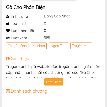
Gả Cho Phản Diện
Tình trạng
Đang Cập Nhật
Lượt thích
0
Lượt theo dõi
0
Lượt xem
3191
Chuyển Sinh
Manhua
Ngôn Tình
Truyện Màu
Giới thiệu
Truyentranh3q là website đọc truyện tranh uy tín, luôn
cập nhật nhanh nhất các chương mới của "Gả Cho
Phản Diện" với chất lượng hình ảnh sắc nét, bản dịch
Xem Thêm
chuẩn và giao diện thân thiện, mang đến trải nghiệm
đọc truyện hấp dẫn, tiện lợi, hoàn toàn miễn phí cho
Danh sách chương
độc giả yêu thích truyện tranh online.