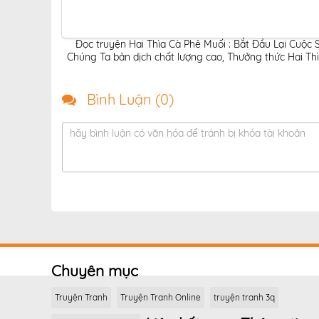
Đọc truyện Hai Thìa Cà Phê Muối : Bắt Đầu Lại Cuộc
Chúng Ta bản dịch chất lượng cao
,
Thưởng thức Hai Thì
Bình Luận (
0
)
hãy bình luận có văn hóa để tránh bị khóa tài khoản
Chuyên mục
Truyện Tranh
Truyện Tranh Online
truyện tranh 3q