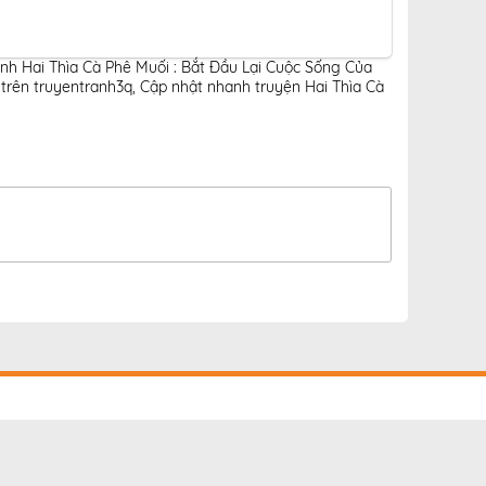
anh Hai Thìa Cà Phê Muối : Bắt Đầu Lại Cuộc Sống Của
 trên truyentranh3q
,
Cập nhật nhanh truyện Hai Thìa Cà