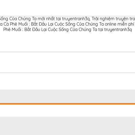
 Sống Của Chúng Ta mới nhất tại truyentranh3q
,
Trải nghiệm truyện tr
a Cà Phê Muối : Bắt Đầu Lại Cuộc Sống Của Chúng Ta online miễn phí
Phê Muối : Bắt Đầu Lại Cuộc Sống Của Chúng Ta tại truyentranh3q