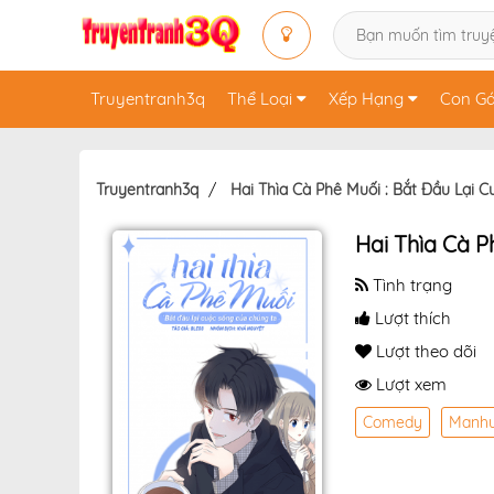
Truyentranh3q
Thể Loại
Xếp Hạng
Con Gá
Truyentranh3q
Hai Thìa Cà Phê Muối : Bắt Đầu Lại 
Hai Thìa Cà P
Tình trạng
Lượt thích
Lượt theo dõi
Lượt xem
Comedy
Manh