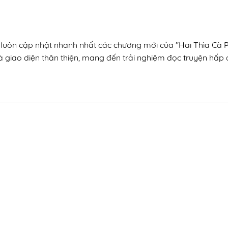
n, luôn cập nhật nhanh nhất các chương mới của "Hai Thìa Cà
à giao diện thân thiện, mang đến trải nghiệm đọc truyện hấp d