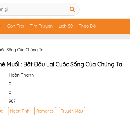
i
Con Trai
Tìm Truyện
Lịch Sử
Theo Dõi
Cuộc Sống Của Chúng Ta
hê Muối : Bắt Đầu Lại Cuộc Sống Của Chúng Ta
Hoàn Thành
0
0
987
ua
Ngôn Tình
Romance
Truyện Màu