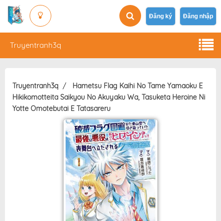
Đăng ký
Đăng nhập
Truyentranh3q
Truyentranh3q
Hametsu Flag Kaihi No Tame Yamaoku E
Hikikomotteita Saikyou No Akuyaku Wa, Tasuketa Heroine Ni
Yotte Omotebutai E Tatasareru