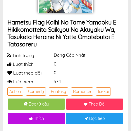
Hametsu Flag Kaihi No Tame Yamaoku E
Hikikomotteita Saikyou No Akuyaku Wa,
Tasuketa Heroine Ni Yotte Omotebutai E
Tatasareru
Tình trạng
Đang Cập Nhật
Lượt thích
0
Lượt theo dõi
0
Lượt xem
574
Action
Comedy
Fantasy
Romance
Isekai
Đọc từ đầu
Theo Dõi
Thích
Đọc tiếp