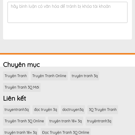
hãy bình luận có văn hóa để tránh bị khóa tài khoản
Chuyên mục
Truyện Tranh
Truyện Tranh Online
truyện tranh 3q
Truyện Tranh 3Q Mới
Liên kết
truyentranh3q
đọc truyện 3q
doctruyen3q
3Q Truyện Tranh
Truyện Tranh 3Q Online
truyện tranh 18+ 3q
truyệntranh3q
truyện tranh 18+ 3q
Đọc Truyện Tranh 3Q Online