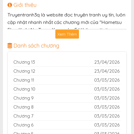
Giới thiệu
Truyentranh3q là website đọc truyện tranh uy tín, luôn
cập nhật nhanh nhất các chương mới của "Hametsu
Flag Kaihi No Tame Yamaoku E Hikikomotteita
Xem Thêm
Saikyou No Akuyaku Wa, Tasuketa Heroine Ni Yotte
Omotebutai E Tatasareru" với chất lượng hình ảnh sắc
Danh sách chương
nét, bản dịch chuẩn và giao diện thân thiện, mang đến
trải nghiệm đọc truyện hấp dẫn, tiện lợi, hoàn toàn
Chương 13
23/04/2026
miễn phí cho độc giả yêu thích truyện tranh online.
Chương 12
23/04/2026
Chương 11
03/03/2026
Chương 10
03/03/2026
Chương 9
03/03/2026
Chương 8
03/03/2026
Chương 7
03/03/2026
Chương 6
03/03/2026
Chương 5
03/03/2026