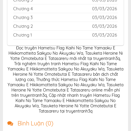
Chương 4
03/03/2026
Chương 3
03/03/2026
Chương 2
03/03/2026
Chương 1
03/03/2026
Đọc truyện Hametsu Flag Kaihi No Tame Yamaoku E
Hikikomotteita Saikyou No Akuyaku Wa, Tasuketa Heroine Ni
Yotte Omotebutai E Tatasareru mới nhất tại truyentranh3q
,
Trải nghiệm truyện tranh Hametsu Flag Kaihi No Tame
Yamaoku E Hikikomotteita Saikyou No Akuyaku Wa, Tasuketa
Heroine Ni Yotte Omotebutai E Tatasareru bản dịch chất
lượng cao
,
Thưởng thức Hametsu Flag Kaihi No Tame
Yamaoku E Hikikomotteita Saikyou No Akuyaku Wa, Tasuketa
Heroine Ni Yotte Omotebutai E Tatasareru online miễn phí
trên truyentranh3q
,
Cập nhật nhanh truyện Hametsu Flag
Kaihi No Tame Yamaoku E Hikikomotteita Saikyou No
Akuyaku Wa, Tasuketa Heroine Ni Yotte Omotebutai E
Tatasareru tại truyentranh3q
Bình Luận (
0
)