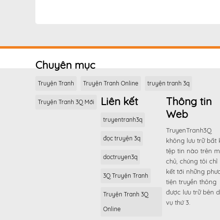
Chương 113
Chương 112
Chương 111.5
Chương 111
Chuyên mục
Chương 110
Truyện Tranh
Truyện Tranh Online
truyện tranh 3q
Chương 109
Liên kết
Thông tin
Truyện Tranh 3Q Mới
Chương 108
Web
Chương 107
truyentranh3q
TruyenTranh3Q
Chương 106
đọc truyện 3q
không lưu trữ bất 
Chương 105
tệp tin nào trên 
doctruyen3q
Chương 104
chủ, chúng tôi chỉ 
kết tới những phư
Chương 103
3Q Truyện Tranh
tiện truyền thông
Chương 102
được lưu trữ bên d
Truyện Tranh 3Q
vụ thứ 3.
Chương 101
Online