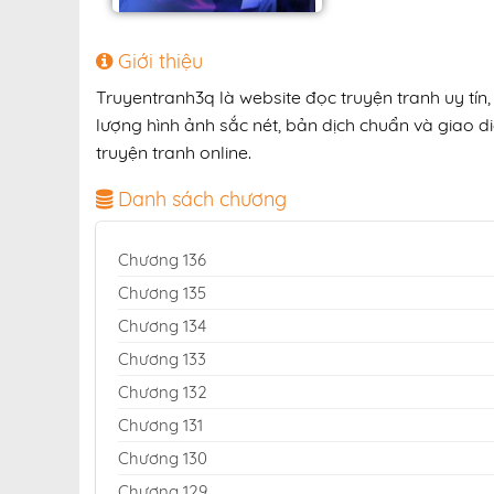
Giới thiệu
Truyentranh3q là website đọc truyện tranh uy tí
lượng hình ảnh sắc nét, bản dịch chuẩn và giao di
truyện tranh online.
Danh sách chương
Chương 136
Chương 135
Chương 134
Chương 133
Chương 132
Chương 131
Chương 130
Chương 129