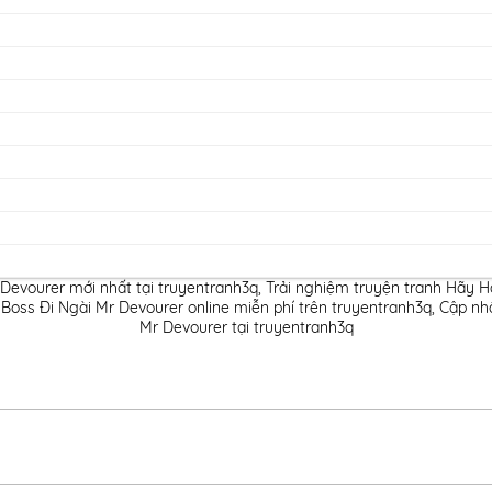
evourer mới nhất tại truyentranh3q
,
Trải nghiệm truyện tranh Hãy 
ss Đi Ngài Mr Devourer online miễn phí trên truyentranh3q
,
Cập nh
Mr Devourer tại truyentranh3q