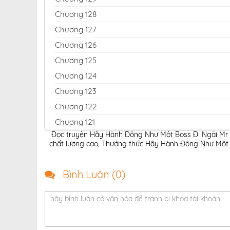
Chương 128
Chương 127
Chương 126
Chương 125
Chương 124
Chương 123
Chương 122
Chương 121
Đọc truyện Hãy Hành Động Như Một Boss Đi Ngài Mr D
Chương 120
chất lượng cao
,
Thưởng thức Hãy Hành Động Như Một Bo
Chương 119
Chương 118
Bình Luận (
0
)
Chương 117
hãy bình luận có văn hóa để tránh bị khóa tài khoản
Chương 116
Chương 115
Chương 114