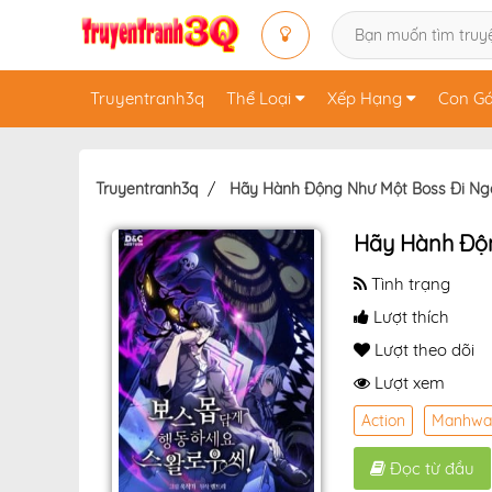
Truyentranh3q
Thể Loại
Xếp Hạng
Con Gá
Truyentranh3q
Hãy Hành Động Như Một Boss Đi Ngà
Hãy Hành Độn
Tình trạng
Lượt thích
Lượt theo dõi
Lượt xem
Action
Manhwa
Đọc từ đầu