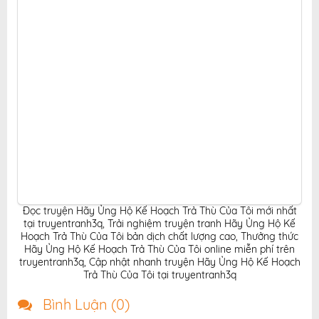
online.
Đọc truyện Hãy Ủng Hộ Kế Hoạch Trả Thù Của Tôi mới nhất
tại truyentranh3q
,
Trải nghiệm truyện tranh Hãy Ủng Hộ Kế
Hoạch Trả Thù Của Tôi bản dịch chất lượng cao
,
Thưởng thức
Hãy Ủng Hộ Kế Hoạch Trả Thù Của Tôi online miễn phí trên
truyentranh3q
,
Cập nhật nhanh truyện Hãy Ủng Hộ Kế Hoạch
Trả Thù Của Tôi tại truyentranh3q
Bình Luận (
0
)