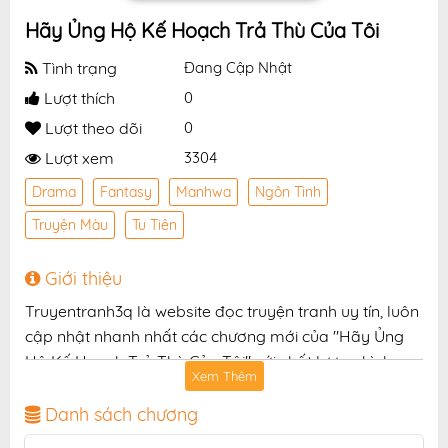
Hãy Ủng Hộ Kế Hoạch Trả Thù Của Tôi
Tình trạng
Đang Cập Nhật
Lượt thích
0
Lượt theo dõi
0
Lượt xem
3304
Drama
Fantasy
Manhwa
Ngôn Tình
Truyện Màu
Tu Tiên
Giới thiệu
Truyentranh3q là website đọc truyện tranh uy tín, luôn
cập nhật nhanh nhất các chương mới của "Hãy Ủng
Hộ Kế Hoạch Trả Thù Của Tôi" với chất lượng hình
Xem Thêm
ảnh sắc nét, bản dịch chuẩn và giao diện thân thiện,
mang đến trải nghiệm đọc truyện hấp dẫn, tiện lợi,
Danh sách chương
hoàn toàn miễn phí cho độc giả yêu thích truyện tranh