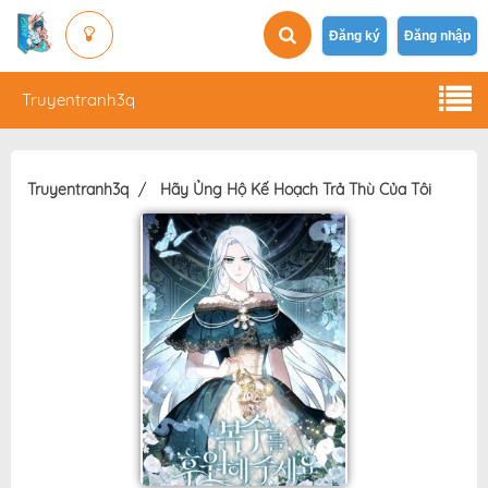
Đăng ký
Đăng nhập
Truyentranh3q
Truyentranh3q
Hãy Ủng Hộ Kế Hoạch Trả Thù Của Tôi