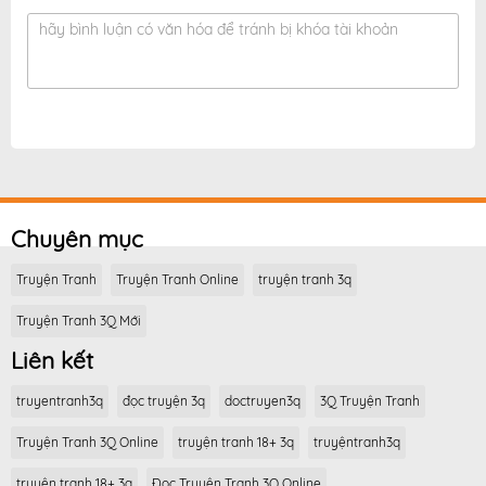
hãy bình luận có văn hóa để tránh bị khóa tài khoản
Chuyên mục
Truyện Tranh
Truyện Tranh Online
truyện tranh 3q
Truyện Tranh 3Q Mới
Liên kết
truyentranh3q
đọc truyện 3q
doctruyen3q
3Q Truyện Tranh
Truyện Tranh 3Q Online
truyện tranh 18+ 3q
truyệntranh3q
truyện tranh 18+ 3q
Đọc Truyện Tranh 3Q Online