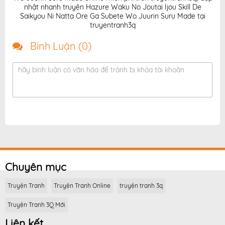
nhật nhanh truyện Hazure Waku No Joutai Ijou Skill De
Saikyou Ni Natta Ore Ga Subete Wo Juurin Suru Made tại
truyentranh3q
Bình Luận (
0
)
hãy bình luận có văn hóa để tránh bị khóa tài khoản
Chuyên mục
Truyện Tranh
Truyện Tranh Online
truyện tranh 3q
Truyện Tranh 3Q Mới
Liên kết