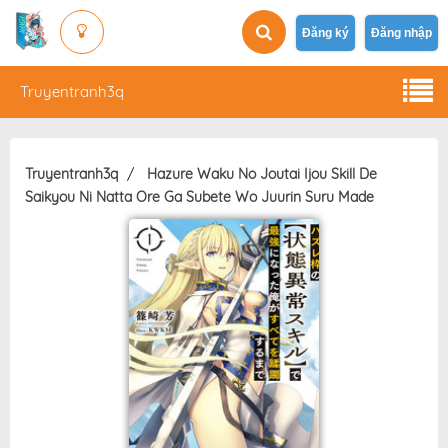
Đăng ký
Đăng nhập
Truyentranh3q
Truyentranh3q
Hazure Waku No Joutai Ijou Skill De
Saikyou Ni Natta Ore Ga Subete Wo Juurin Suru Made