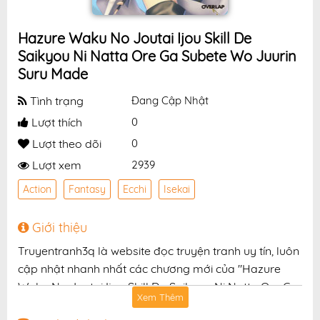
Hazure Waku No Joutai Ijou Skill De
Saikyou Ni Natta Ore Ga Subete Wo Juurin
Suru Made
Tình trạng
Đang Cập Nhật
Lượt thích
0
Lượt theo dõi
0
Lượt xem
2939
Action
Fantasy
Ecchi
Isekai
Giới thiệu
Truyentranh3q là website đọc truyện tranh uy tín, luôn
cập nhật nhanh nhất các chương mới của "Hazure
Waku No Joutai Ijou Skill De Saikyou Ni Natta Ore Ga
Xem Thêm
Subete Wo Juurin Suru Made" với chất lượng hình ảnh