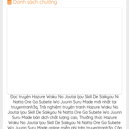
sắc nét, bản dịch chuẩn và giao diện thân thiện, mang
Danh sách chương
đến trải nghiệm đọc truyện hấp dẫn, tiện lợi, hoàn
toàn miễn phí cho độc giả yêu thích truyện tranh
online.
Đọc truyện Hazure Waku No Joutai Ijou Skill De Saikyou Ni
Natta Ore Ga Subete Wo Juurin Suru Made mới nhất tại
truyentranh3q
,
Trải nghiệm truyện tranh Hazure Waku No
Joutai Ijou Skill De Saikyou Ni Natta Ore Ga Subete Wo Juurin
Suru Made bản dịch chất lượng cao
,
Thưởng thức Hazure
Waku No Joutai Ijou Skill De Saikyou Ni Natta Ore Ga Subete
Wo Juurin Suru Made online miễn phí trên truyentranh3q
,
Cập