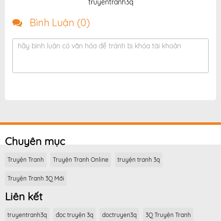
truyentranh3q
Bình Luận (
0
)
hãy bình luận có văn hóa để tránh bị khóa tài khoản
Chuyên mục
Truyện Tranh
Truyện Tranh Online
truyện tranh 3q
Truyện Tranh 3Q Mới
Liên kết
truyentranh3q
đọc truyện 3q
doctruyen3q
3Q Truyện Tranh