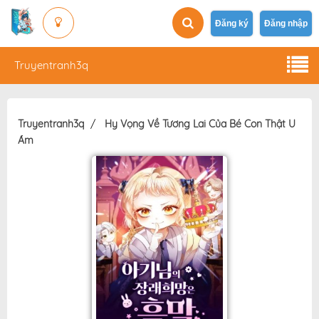
Đăng ký
Đăng nhập
Truyentranh3q
Truyentranh3q
Hy Vọng Về Tương Lai Của Bé Con Thật U
Ám