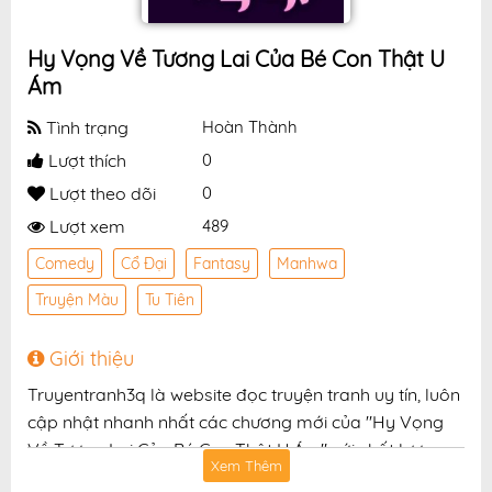
Hy Vọng Về Tương Lai Của Bé Con Thật U
Ám
Tình trạng
Hoàn Thành
Lượt thích
0
Lượt theo dõi
0
Lượt xem
489
Comedy
Cổ Đại
Fantasy
Manhwa
Truyện Màu
Tu Tiên
Giới thiệu
Truyentranh3q là website đọc truyện tranh uy tín, luôn
cập nhật nhanh nhất các chương mới của "Hy Vọng
Về Tương Lai Của Bé Con Thật U Ám" với chất lượng
Xem Thêm
hình ảnh sắc nét, bản dịch chuẩn và giao diện thân