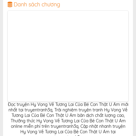
thiện, mang đến trải nghiệm đọc truyện hấp dẫn, tiện
Danh sách chương
lợi, hoàn toàn miễn phí cho độc giả yêu thích truyện
tranh online.
Đọc truyện Hy Vọng Về Tương Lai Của Bé Con Thật U Ám mới
nhất tại truyentranh3q
,
Trải nghiệm truyện tranh Hy Vọng Về
Tương Lai Của Bé Con Thật U Ám bản dịch chất lượng cao
,
Thưởng thức Hy Vọng Về Tương Lai Của Bé Con Thật U Ám
online miễn phí trên truyentranh3q
,
Cập nhật nhanh truyện
Hy Vọng Về Tương Lai Của Bé Con Thật U Ám tại