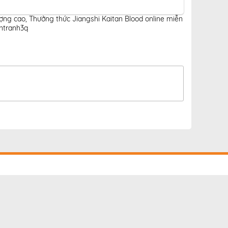
ượng cao
,
Thưởng thức Jiangshi Kaitan Blood online miễn
entranh3q