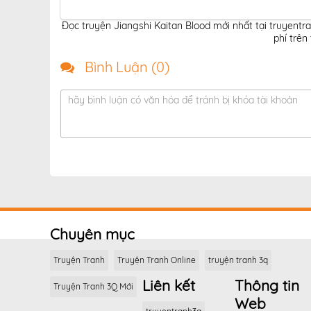
Đọc truyện Jiangshi Kaitan Blood mới nhất tại truyentr
phí trên
Bình Luận (
0
)
hãy bình luận có văn hóa để tránh bị khóa tài khoản
Chuyên mục
Truyện Tranh
Truyện Tranh Online
truyện tranh 3q
Liên kết
Thông tin
Truyện Tranh 3Q Mới
Web