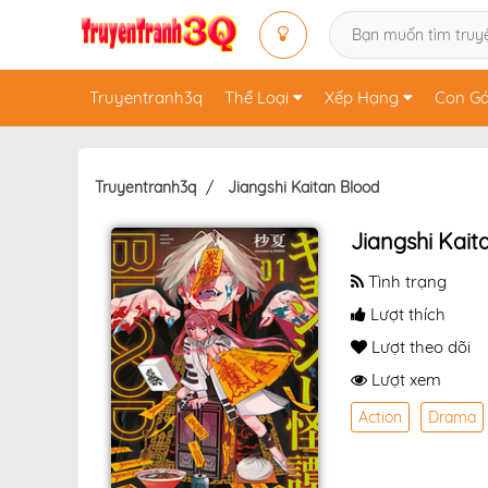
Truyentranh3q
Thể Loại
Xếp Hạng
Con Gá
Truyentranh3q
Jiangshi Kaitan Blood
Jiangshi Kait
Tình trạng
Lượt thích
Lượt theo dõi
Lượt xem
Action
Drama