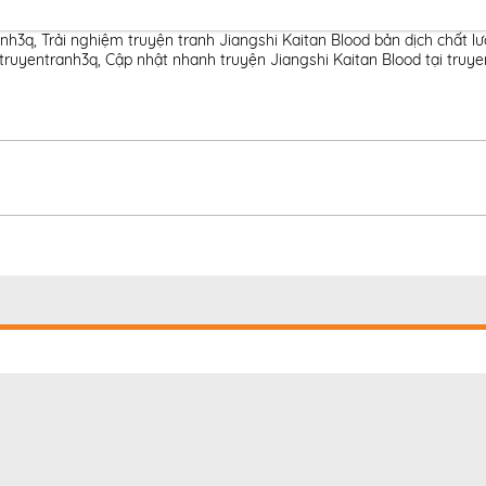
anh3q
,
Trải nghiệm truyện tranh Jiangshi Kaitan Blood bản dịch chất l
 truyentranh3q
,
Cập nhật nhanh truyện Jiangshi Kaitan Blood tại truy