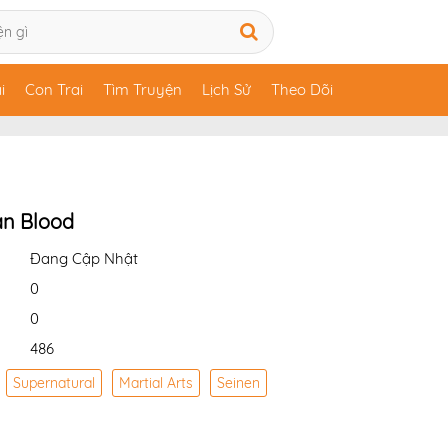
i
Con Trai
Tìm Truyện
Lịch Sử
Theo Dõi
an Blood
Đang Cập Nhật
0
0
486
Supernatural
Martial Arts
Seinen