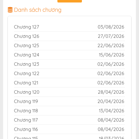
dịch chuẩn và giao diện thân thiện, mang đến trải
nghiệm đọc truyện hấp dẫn, tiện lợi, hoàn toàn miễn
Danh sách chương
phí cho độc giả yêu thích truyện tranh online.
Chương 127
03/08/2026
Chương 126
27/07/2026
Chương 125
22/06/2026
Chương 124
15/06/2026
Chương 123
02/06/2026
Chương 122
02/06/2026
Chương 121
02/06/2026
Chương 120
28/04/2026
Chương 119
20/04/2026
Chương 118
13/04/2026
Chương 117
08/04/2026
Chương 116
08/04/2026
Chương 115
18/03/2026