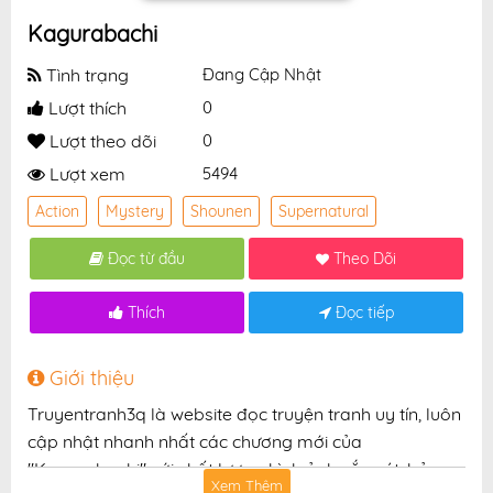
Kagurabachi
Tình trạng
Đang Cập Nhật
Lượt thích
0
Lượt theo dõi
0
Lượt xem
5494
Action
Mystery
Shounen
Supernatural
Đọc từ đầu
Theo Dõi
Thích
Đọc tiếp
Giới thiệu
Truyentranh3q là website đọc truyện tranh uy tín, luôn
cập nhật nhanh nhất các chương mới của
"Kagurabachi" với chất lượng hình ảnh sắc nét, bản
Xem Thêm