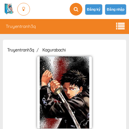
Đăng ký
Đăng nhập
Truyentranh3q
Truyentranh3q
Kagurabachi