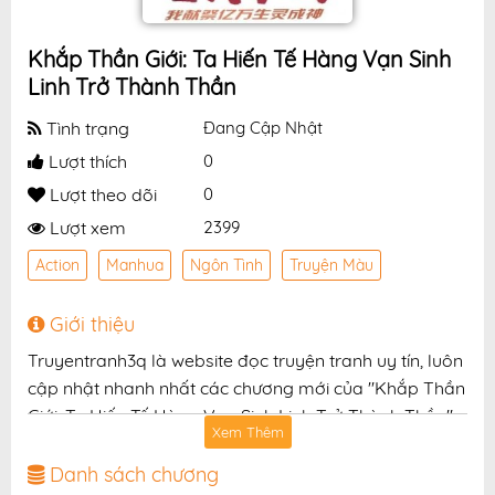
Khắp Thần Giới: Ta Hiến Tế Hàng Vạn Sinh
Linh Trở Thành Thần
Tình trạng
Đang Cập Nhật
Lượt thích
0
Lượt theo dõi
0
Lượt xem
2399
Action
Manhua
Ngôn Tình
Truyện Màu
Giới thiệu
Truyentranh3q là website đọc truyện tranh uy tín, luôn
cập nhật nhanh nhất các chương mới của "Khắp Thần
Giới: Ta Hiến Tế Hàng Vạn Sinh Linh Trở Thành Thần"
Xem Thêm
với chất lượng hình ảnh sắc nét, bản dịch chuẩn và
giao diện thân thiện, mang đến trải nghiệm đọc truyện
Danh sách chương