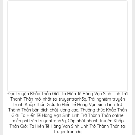
hấp dẫn, tiện lợi, hoàn toàn miễn phí cho độc giả yêu
thích truyện tranh online.
Đọc truyện Khắp Thần Giới: Ta Hiến Tế Hàng Vạn Sinh Linh Trở
Thành Thần mới nhất tại truyentranh3q
,
Trải nghiệm truyện
tranh Khắp Thần Giới: Ta Hiến Tế Hàng Vạn Sinh Linh Trở
Thành Thần bản dịch chất lượng cao
,
Thưởng thức Khắp Thần
Giới: Ta Hiến Tế Hàng Vạn Sinh Linh Trở Thành Thần online
miễn phí trên truyentranh3q
,
Cập nhật nhanh truyện Khắp
Thần Giới: Ta Hiến Tế Hàng Vạn Sinh Linh Trở Thành Thần tại
truyentranh3q