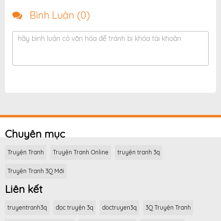
Bình Luận (
0
)
hãy bình luận có văn hóa để tránh bị khóa tài khoản
Chuyên mục
Truyện Tranh
Truyện Tranh Online
truyện tranh 3q
Truyện Tranh 3Q Mới
Liên kết
truyentranh3q
đọc truyện 3q
doctruyen3q
3Q Truyện Tranh