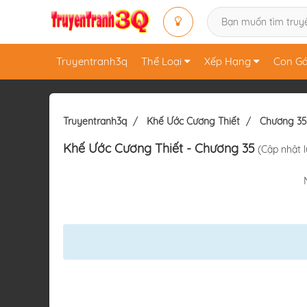
Truyentranh3q
Thể Loại
Xếp Hạng
Con Gá
Truyentranh3q
Khế Ước Cương Thiết
Chương 35
Khế Ước Cương Thiết
- Chương 35
(Cập nhật l