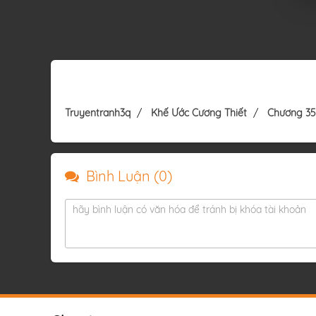
Truyentranh3q
Khế Ước Cương Thiết
Chương 35
Bình Luận (
0
)
hãy bình luận có văn hóa để tránh bị khóa tài khoản