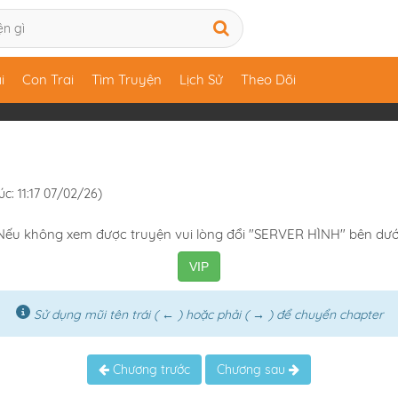
i
Con Trai
Tìm Truyện
Lịch Sử
Theo Dõi
úc: 11:17 07/02/26)
Nếu không xem được truyện vui lòng đổi "SERVER HÌNH" bên dướ
VIP
Sử dụng mũi tên trái ( ← ) hoặc phải ( → ) để chuyển chapter
Chương trước
Chương sau