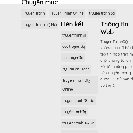
Chuyên mục
Truyện Tranh
Truyện Tranh Online
truyện tranh 3q
Liên kết
Thông tin
Truyện Tranh 3Q Mới
Web
truyentranh3q
TruyenTranh3Q
đọc truyện 3q
không lưu trữ bất 
tệp tin nào trên 
doctruyen3q
chủ, chúng tôi chỉ 
kết tới những phư
3Q Truyện Tranh
tiện truyền thông
được lưu trữ bên d
Truyện Tranh 3Q
vụ thứ 3.
Online
truyện tranh 18+ 3q
truyệntranh3q
truyện tranh 18+ 3q