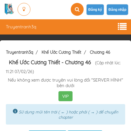
Đăng ký
Đăng nhập
Truyentranh3q
Truyentranh3q
Khế Ước Cương Thiết
Chương 46
Khế Ước Cương Thiết
- Chương 46
(Cập nhật lúc:
11:21 07/02/26)
Nếu không xem được truyện vui lòng đổi "SERVER HÌNH"
bên dưới
VIP
Sử dụng mũi tên trái ( ← ) hoặc phải ( → ) để chuyển
chapter