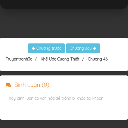
Chương trước
Chương sau
Truyentranh3q
Khế Ước Cương Thiết
Chương 46
Bình Luận (
0
)
hãy bình luận có văn hóa để tránh bị khóa tài khoản