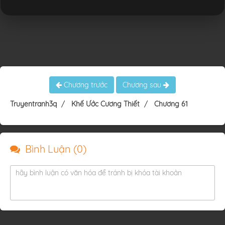
Chương trước
Chương sau
Truyentranh3q
Khế Ước Cương Thiết
Chương 61
Bình Luận (
0
)
hãy bình luận có văn hóa để tránh bị khóa tài khoản