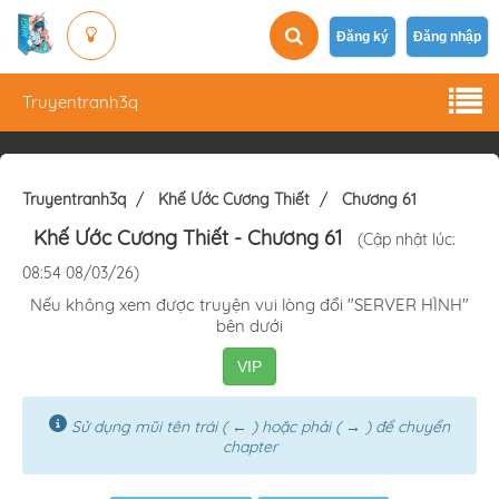
Đăng ký
Đăng nhập
Truyentranh3q
Truyentranh3q
Khế Ước Cương Thiết
Chương 61
Khế Ước Cương Thiết
- Chương 61
(Cập nhật lúc:
08:54 08/03/26)
Nếu không xem được truyện vui lòng đổi "SERVER HÌNH"
bên dưới
VIP
Sử dụng mũi tên trái ( ← ) hoặc phải ( → ) để chuyển
chapter