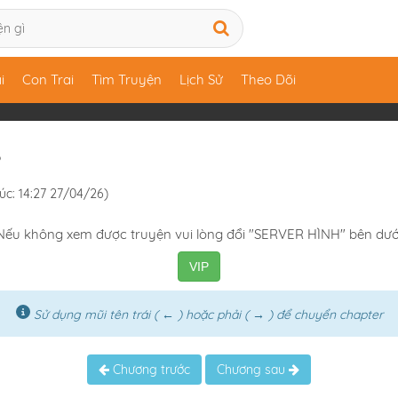
i
Con Trai
Tìm Truyện
Lịch Sử
Theo Dõi
6
úc: 14:27 27/04/26)
Nếu không xem được truyện vui lòng đổi "SERVER HÌNH" bên dướ
VIP
Sử dụng mũi tên trái ( ← ) hoặc phải ( → ) để chuyển chapter
Chương trước
Chương sau