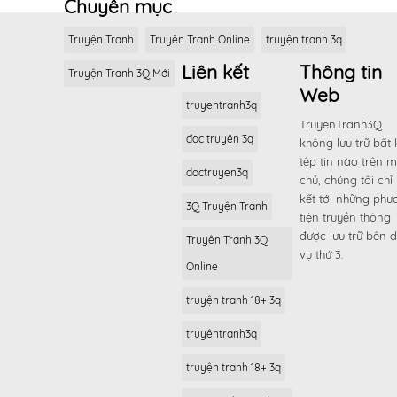
Chuyên mục
Truyện Tranh
Truyện Tranh Online
truyện tranh 3q
Liên kết
Thông tin
Truyện Tranh 3Q Mới
Web
truyentranh3q
TruyenTranh3Q
đọc truyện 3q
không lưu trữ bất 
tệp tin nào trên 
doctruyen3q
chủ, chúng tôi chỉ 
kết tới những phư
3Q Truyện Tranh
tiện truyền thông
được lưu trữ bên d
Truyện Tranh 3Q
vụ thứ 3.
Online
truyện tranh 18+ 3q
truyệntranh3q
truyện tranh 18+ 3q