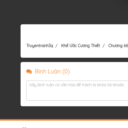
Truyentranh3q
Khế Ước Cương Thiết
Chương 6
Bình Luận (
0
)
hãy bình luận có văn hóa để tránh bị khóa tài khoản