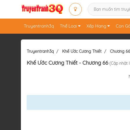
Truyentranh3q
Thể Loại
Xếp Hạng
Con Gá
Truyentranh3q
Khế Ước Cương Thiết
Chương 6
Khế Ước Cương Thiết
- Chương 66
(Cập nhật l