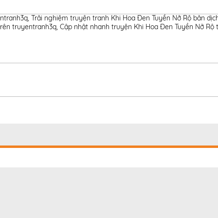
entranh3q
,
Trải nghiệm truyện tranh Khi Hoa Đen Tuyền Nở Rộ bản dịc
trên truyentranh3q
,
Cập nhật nhanh truyện Khi Hoa Đen Tuyền Nở Rộ t