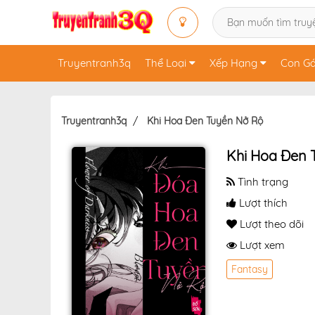
Truyentranh3q
Thể Loại
Xếp Hạng
Con Gá
Truyentranh3q
Khi Hoa Đen Tuyền Nở Rộ
Khi Hoa Đen 
Tình trạng
Lượt thích
Lượt theo dõi
Lượt xem
Fantasy