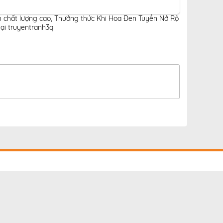
h chất lượng cao
,
Thưởng thức Khi Hoa Đen Tuyền Nở Rộ
ại truyentranh3q