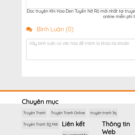
Đọc truyện Khi Hoa Đen Tuyền Nở Rộ mới nhất tại truy
online miễn phí 
Bình Luận (
0
)
hãy bình luận có văn hóa để tránh bị khóa tài khoản
Chuyên mục
Truyện Tranh
Truyện Tranh Online
truyện tranh 3q
Liên kết
Thông tin
Truyện Tranh 3Q Mới
Web