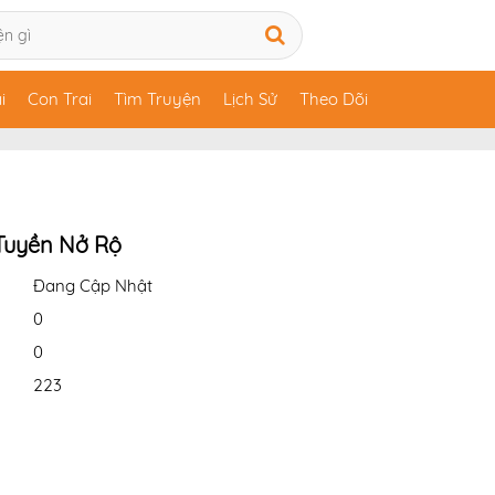
i
Con Trai
Tìm Truyện
Lịch Sử
Theo Dõi
Tuyền Nở Rộ
Đang Cập Nhật
0
0
223