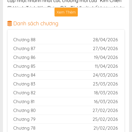
cập nhật nhanh nhất các chương mới của "Kim Chiến
Sĩ: Hành Trình Xây Dựng Đặc Tính" với chất lượng hình
Xem Thêm
ảnh sắc nét, bản dịch chuẩn và giao diện thân thiện,
mang đến trải nghiệm đọc truyện hấp dẫn, tiện lợi,
Danh sách chương
hoàn toàn miễn phí cho độc giả yêu thích truyện tranh
online.
Chương 88
28/04/2026
Chương 87
27/04/2026
Chương 86
19/04/2026
Chương 85
11/04/2026
Chương 84
24/03/2026
Chương 83
23/03/2026
Chương 82
18/03/2026
Chương 81
16/03/2026
Chương 80
27/02/2026
Chương 79
25/02/2026
Chương 78
21/02/2026