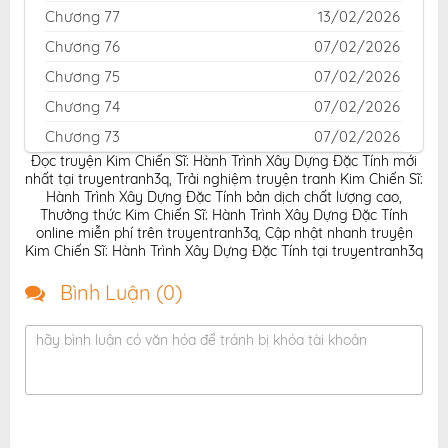
Chương 77
13/02/2026
Chương 76
07/02/2026
Chương 75
07/02/2026
Chương 74
07/02/2026
Chương 73
07/02/2026
Đọc truyện Kim Chiến Sĩ: Hành Trình Xây Dựng Đặc Tính mới
Chương 72
07/02/2026
nhất tại truyentranh3q
,
Trải nghiệm truyện tranh Kim Chiến Sĩ:
Chương 71
07/02/2026
Hành Trình Xây Dựng Đặc Tính bản dịch chất lượng cao
,
Thưởng thức Kim Chiến Sĩ: Hành Trình Xây Dựng Đặc Tính
Chương 70
07/02/2026
online miễn phí trên truyentranh3q
,
Cập nhật nhanh truyện
Kim Chiến Sĩ: Hành Trình Xây Dựng Đặc Tính tại truyentranh3q
Chương 69
06/02/2026
Chương 68
06/02/2026
Bình Luận (
0
)
Chương 67
06/02/2026
hãy bình luận có văn hóa để tránh bị khóa tài khoản
Chương 66
06/02/2026
Chương 65
06/02/2026
Chương 64
06/02/2026
Chương 63
06/02/2026