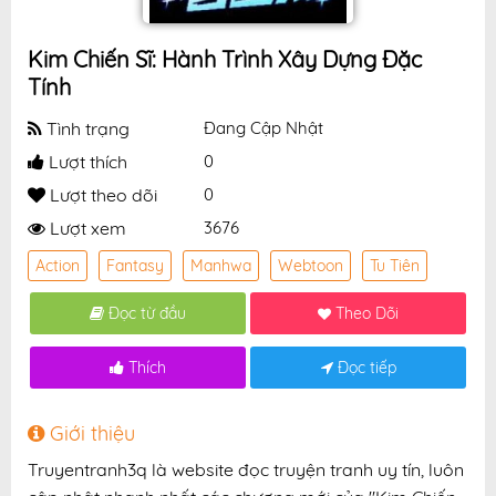
Kim Chiến Sĩ: Hành Trình Xây Dựng Đặc
Tính
Tình trạng
Đang Cập Nhật
Lượt thích
0
Lượt theo dõi
0
Lượt xem
3676
Action
Fantasy
Manhwa
Webtoon
Tu Tiên
Đọc từ đầu
Theo Dõi
Thích
Đọc tiếp
Giới thiệu
Truyentranh3q là website đọc truyện tranh uy tín, luôn