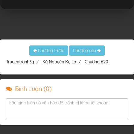
Chương trước
Chương sau
Truyentranh3q
Kỷ Nguyên Kỳ Lạ
Chương 620
Bình Luận (
0
)
hãy bình luận có văn hóa để tránh bị khóa tài khoản