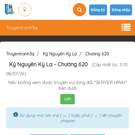
Đăng ký
Đăng nhập
Truyentranh3q
Truyentranh3q
Kỷ Nguyên Kỳ Lạ
Chương 620
Kỷ Nguyên Kỳ Lạ
- Chương 620
(Cập nhật lúc: 11:10
08/07/26)
Nếu không xem được truyện vui lòng đổi "SERVER HÌNH"
bên dưới
VIP
Sử dụng mũi tên trái ( ← ) hoặc phải ( → ) để chuyển
chapter