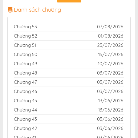
chuẩn và giao diện thân thiện, mang đến trải nghiệm
đọc truyện hấp dẫn, tiện lợi, hoàn toàn miễn phí cho
Danh sách chương
độc giả yêu thích truyện tranh online.
Chương 53
07/08/2026
Chương 52
01/08/2026
Chương 51
23/07/2026
Chương 50
15/07/2026
Chương 49
10/07/2026
Chương 48
03/07/2026
Chương 47
03/07/2026
Chương 46
03/07/2026
Chương 45
13/06/2026
Chương 44
13/06/2026
Chương 43
03/06/2026
Chương 42
03/06/2026
Chương 41
03/06/2026