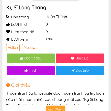
Kỵ Sĩ Lang Thang
Tình trạng
Hoàn Thành
Lượt thích
0
Lượt theo dõi
0
Lượt xem
1286
Action
Manhwa
Đọc từ đầu
Theo Dõi
Thích
Đọc tiếp
Giới thiệu
Truyentranh3q là website đọc truyện tranh uy tín, luôn
cập nhật nhanh nhất các chương mới của "Kỵ Sĩ Lang
Thang" với chất lượng hình ảnh sắc nét, bản dịch
Xem Thêm