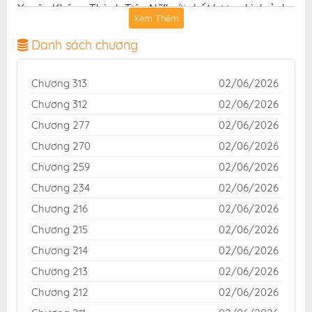
Xuyên Không Thành Tiên Nữ" với chất lượng hình ảnh
Xem Thêm
sắc nét, bản dịch chuẩn và giao diện thân thiện, mang
đến trải nghiệm đọc truyện hấp dẫn, tiện lợi, hoàn
Danh sách chương
toàn miễn phí cho độc giả yêu thích truyện tranh
online.
Chương 313
02/06/2026
Chương 312
02/06/2026
Chương 277
02/06/2026
Chương 270
02/06/2026
Chương 259
02/06/2026
Chương 234
02/06/2026
Chương 216
02/06/2026
Chương 215
02/06/2026
Chương 214
02/06/2026
Chương 213
02/06/2026
Chương 212
02/06/2026