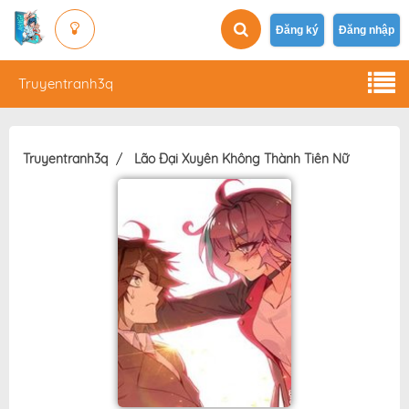
Đăng ký
Đăng nhập
Truyentranh3q
Truyentranh3q
Lão Đại Xuyên Không Thành Tiên Nữ