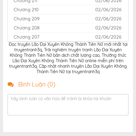
Chương 211
02/06/2026
Chương 210
02/06/2026
Chương 209
02/06/2026
Chương 208
02/06/2026
Chương 207
02/06/2026
Đọc truyện Lão Đại Xuyên Không Thành Tiên Nữ mới nhất tại
Chương 206
02/06/2026
truyentranh3q
,
Trải nghiệm truyện tranh Lão Đại Xuyên
Chương 205
02/06/2026
Không Thành Tiên Nữ bản dịch chất lượng cao
,
Thưởng thức
Lão Đại Xuyên Không Thành Tiên Nữ online miễn phí trên
Chương 204
02/06/2026
truyentranh3q
,
Cập nhật nhanh truyện Lão Đại Xuyên Không
Thành Tiên Nữ tại truyentranh3q
Chương 203
02/06/2026
Chương 202
02/06/2026
Bình Luận (
0
)
Chương 201
02/06/2026
hãy bình luận có văn hóa để tránh bị khóa tài khoản
Chương 200
02/06/2026
Chương 199
02/06/2026
Chương 198
02/06/2026
Chương 197
02/06/2026