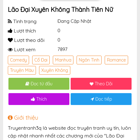
Lão Đại Xuyên Không Thành Tiên Nữ
Tình trạng
Đang Cập Nhật
Lượt thích
0
Lượt theo dõi
0
Lượt xem
7897
Comedy
Cổ Đại
Manhua
Ngôn Tình
Romance
Truyện Màu
Xuyên Không
Đọc từ đầu
Theo Dõi
Thích
Đọc tiếp
Giới thiệu
Truyentranh3q là website đọc truyện tranh uy tín, luôn
cập nhật nhanh nhất các chương mới của "Lão Đại