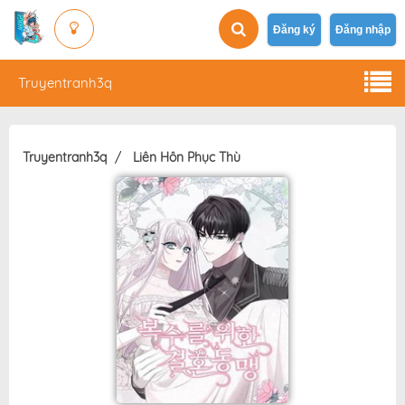
Đăng ký
Đăng nhập
Truyentranh3q
Truyentranh3q
Liên Hôn Phục Thù