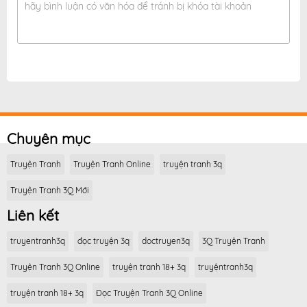
hãy bình luận có văn hóa để tránh bị khóa tài khoản
Chuyên mục
Truyện Tranh
Truyện Tranh Online
truyện tranh 3q
Truyện Tranh 3Q Mới
Liên kết
truyentranh3q
đọc truyện 3q
doctruyen3q
3Q Truyện Tranh
Truyện Tranh 3Q Online
truyện tranh 18+ 3q
truyệntranh3q
truyện tranh 18+ 3q
Đọc Truyện Tranh 3Q Online