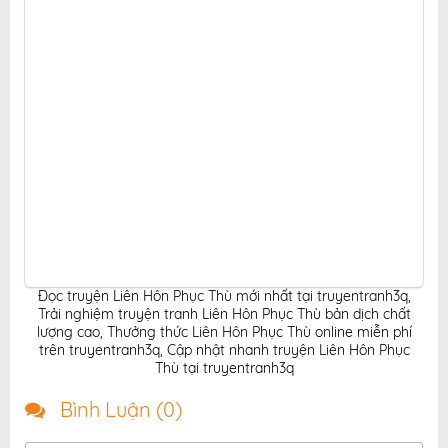
Đọc truyện Liên Hôn Phục Thù mới nhất tại truyentranh3q
,
Trải nghiệm truyện tranh Liên Hôn Phục Thù bản dịch chất
lượng cao
,
Thưởng thức Liên Hôn Phục Thù online miễn phí
trên truyentranh3q
,
Cập nhật nhanh truyện Liên Hôn Phục
Thù tại truyentranh3q
Bình Luận (
0
)