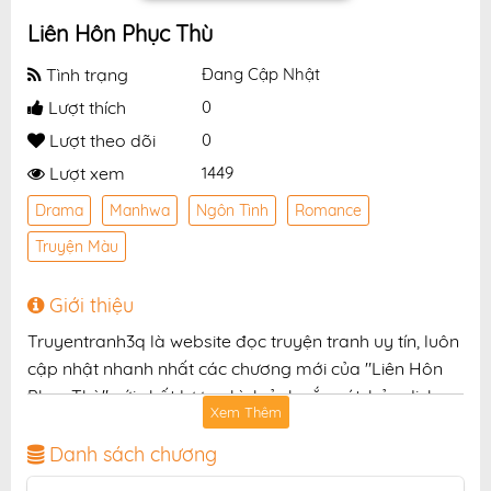
Liên Hôn Phục Thù
Tình trạng
Đang Cập Nhật
Lượt thích
0
Lượt theo dõi
0
Lượt xem
1449
Drama
Manhwa
Ngôn Tình
Romance
Truyện Màu
Giới thiệu
Truyentranh3q là website đọc truyện tranh uy tín, luôn
cập nhật nhanh nhất các chương mới của "Liên Hôn
Phục Thù" với chất lượng hình ảnh sắc nét, bản dịch
Xem Thêm
chuẩn và giao diện thân thiện, mang đến trải nghiệm
đọc truyện hấp dẫn, tiện lợi, hoàn toàn miễn phí cho
Danh sách chương
độc giả yêu thích truyện tranh online.