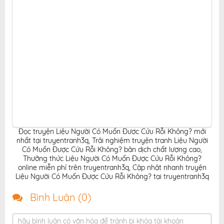
Đọc truyện Liệu Người Có Muốn Được Cứu Rỗi Không? mới
nhất tại truyentranh3q
,
Trải nghiệm truyện tranh Liệu Người
Có Muốn Được Cứu Rỗi Không? bản dịch chất lượng cao
,
Thưởng thức Liệu Người Có Muốn Được Cứu Rỗi Không?
online miễn phí trên truyentranh3q
,
Cập nhật nhanh truyện
Liệu Người Có Muốn Được Cứu Rỗi Không? tại truyentranh3q
Bình Luận (
0
)
hãy bình luận có văn hóa để tránh bị khóa tài khoản