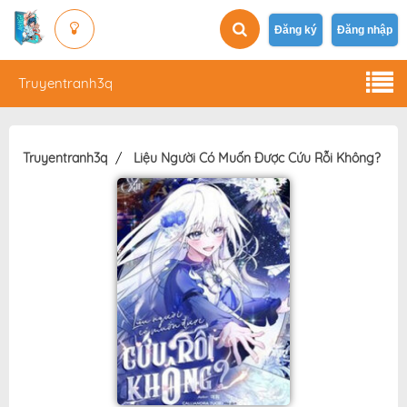
Đăng ký
Đăng nhập
Truyentranh3q
Truyentranh3q
Liệu Người Có Muốn Được Cứu Rỗi Không?