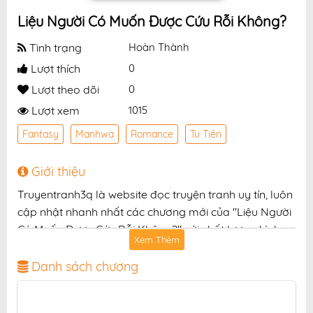
Liệu Người Có Muốn Được Cứu Rỗi Không?
Tình trạng
Hoàn Thành
Lượt thích
0
Lượt theo dõi
0
Lượt xem
1015
Fantasy
Manhwa
Romance
Tu Tiên
Giới thiệu
Truyentranh3q là website đọc truyện tranh uy tín, luôn
cập nhật nhanh nhất các chương mới của "Liệu Người
Có Muốn Được Cứu Rỗi Không?" với chất lượng hình
Xem Thêm
ảnh sắc nét, bản dịch chuẩn và giao diện thân thiện,
mang đến trải nghiệm đọc truyện hấp dẫn, tiện lợi,
Danh sách chương
hoàn toàn miễn phí cho độc giả yêu thích truyện tranh
online.